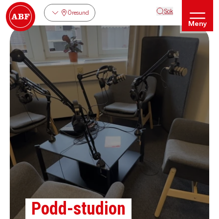
Sök
Öresund
Meny
Podd-studion