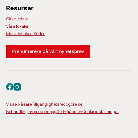
Resurser
Cirkelledare
Våra lokaler
Musikfabriken Söder
Prenumerera på vårt nyhetsbrev
Besök oss på facebook
Besök oss på instagram
Visselblåsare
Tillgänglighetsredogörelse
Behandling av personuppgifter
E-tjänsten
Cookieinställningar