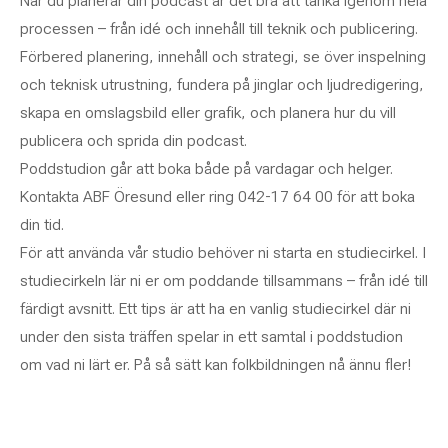
När du planerar din podcast är det bra att tänka igenom hela
processen – från idé och innehåll till teknik och publicering.
Förbered planering, innehåll och strategi, se över inspelning
och teknisk utrustning, fundera på jinglar och ljudredigering,
skapa en omslagsbild eller grafik, och planera hur du vill
publicera och sprida din podcast.
Poddstudion går att boka både på vardagar och helger.
Kontakta ABF Öresund eller ring 042-17 64 00 för att boka
din tid.
För att använda vår studio behöver ni starta en studiecirkel. I
studiecirkeln lär ni er om poddande tillsammans – från idé till
färdigt avsnitt. Ett tips är att ha en vanlig studiecirkel där ni
under den sista träffen spelar in ett samtal i poddstudion
om vad ni lärt er. På så sätt kan folkbildningen nå ännu fler!