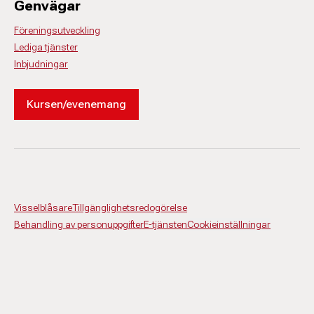
Genvägar
Föreningsutveckling
Lediga tjänster
Inbjudningar
Kursen/evenemang
Visselblåsare
Tillgänglighetsredogörelse
Behandling av personuppgifter
E-tjänsten
Cookieinställningar