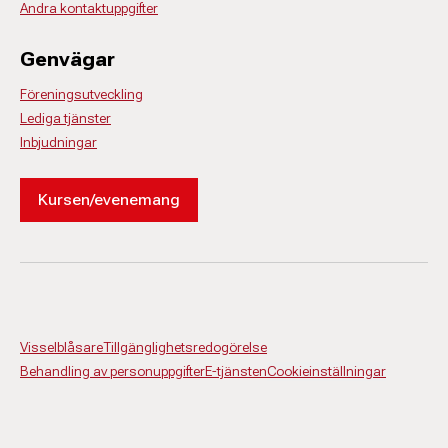
Andra kontaktuppgifter
Genvägar
Föreningsutveckling
Lediga tjänster
Inbjudningar
Kursen/evenemang
Visselblåsare
Tillgänglighetsredogörelse
Behandling av personuppgifter
E-tjänsten
Cookieinställningar