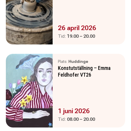
Evenemanget är :
26 april 2026
Pågår mellan
och
Tid:
19.00
–
20.00
Plats:
Huddinge
Konstutställning – Emma
Feldhofer VT26
Evenemanget är :
1 juni 2026
Pågår mellan
och
Tid:
08.00
–
20.00