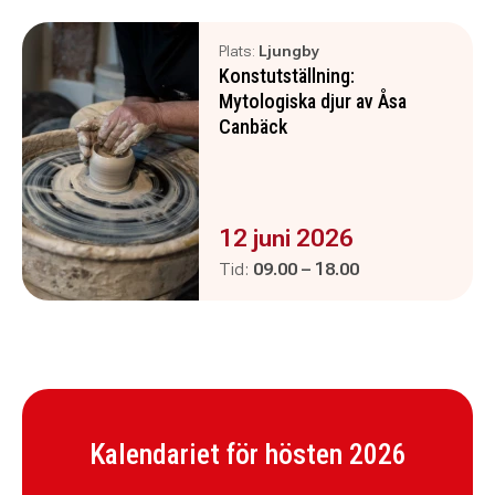
Plats:
Ljungby
Konstutställning:
Mytologiska djur av Åsa
Canbäck
Evenemanget är :
12 juni 2026
Pågår mellan
och
Tid:
09.00
–
18.00
Kalendariet för hösten 2026