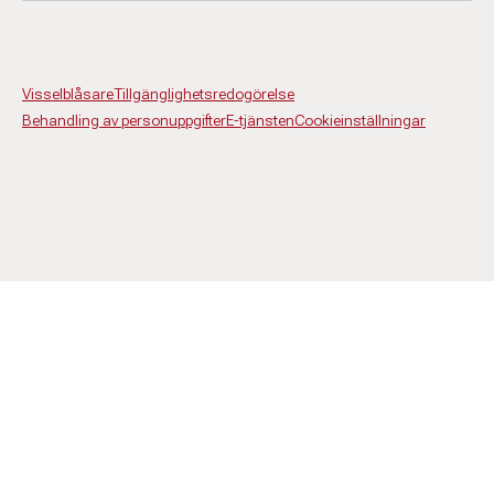
Visselblåsare
Tillgänglighetsredogörelse
Behandling av personuppgifter
E-tjänsten
Cookieinställningar