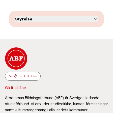
Rikard Larsson
Ombudsman
Styrelse
0413 – 298 87
rikard.larsson@abf.se
Ann-Sofie Garsén
Maria Olsson
Ordförande
Verksamhetsutvecklare: Stärka folkrörelserna,
utbildningsinsatser, pedagogisk- och metodisk
Peter Boström
utveckling. Ansvarig för facklig och politisk
verksamhet.
Vice ordförande
0413 – 298 83
maria.olsson@abf.se
Distriktet Skåne
Stefan Pinjefors
Gå till abf.se
Ordinarie ledamot
Eva Hartman
Arbetarnas Bildningsförbund (ABF) är Sveriges ledande
Verksamhetsutvecklare: Projektstöd och
studieförbund. Vi erbjuder studiecirklar, kurser, föreläsningar
projektutveckling
Sven-Inge Persson
samt kulturarrangemang i alla landets kommuner.
0413 – 298 84