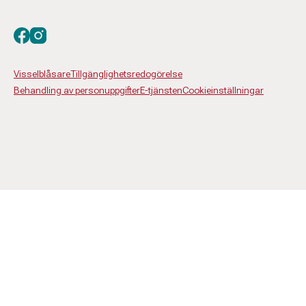
Besök oss på facebook
Besök oss på instagram
Visselblåsare
Tillgänglighetsredogörelse
Behandling av personuppgifter
E-tjänsten
Cookieinställningar