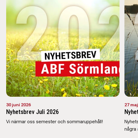
30 juni 2026
27 maj
Nyhetsbrev Juli 2026
Nyhet
Vi närmar oss semester och sommaruppehåll!
Nyhets
några a