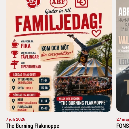
7 juli 2026
27 maj
The Burning Flakmoppe
FÖNST