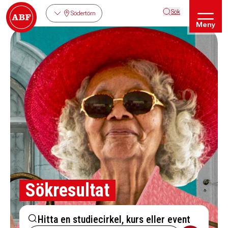
Sök
Södertörn
Meny
Sökresultat
Hitta en studiecirkel, kurs eller event