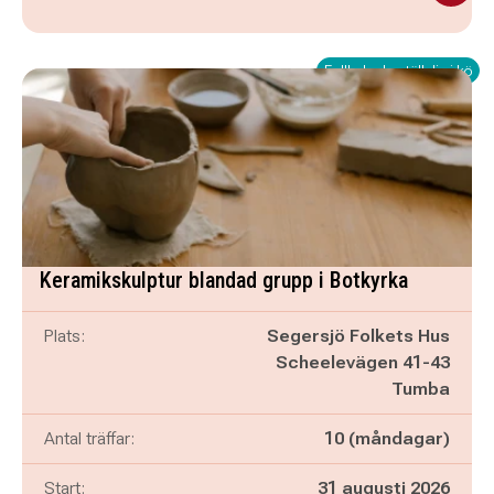
Fullbokad - ställ dig i kö
Keramikskulptur blandad grupp i Botkyrka
Plats:
Segersjö Folkets Hus
Scheelevägen 41-43
Tumba
Antal träffar:
10 (måndagar)
Start:
31 augusti 2026