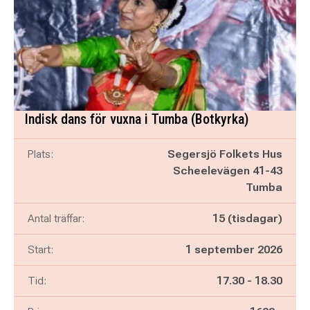
Indisk dans för vuxna i Tumba (Botkyrka)
Plats:
Segersjö Folkets Hus
Scheelevägen 41-43
Tumba
Antal träffar:
15 (tisdagar)
Start:
1 september 2026
Pågår mellan
och
Tid:
17.30
-
18.30