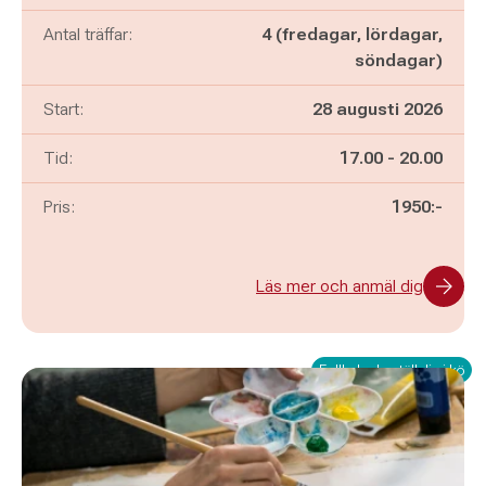
Antal träffar:
4 (fredagar, lördagar,
söndagar)
Start:
28 augusti 2026
Pågår mellan
och
Tid:
17.00
-
20.00
Pris:
1950:-
Läs mer och anmäl dig
Fullbokad - ställ dig i kö