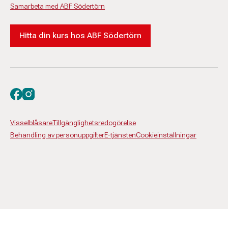
Samarbeta med ABF Södertörn
Hitta din kurs hos ABF Södertörn
Besök oss på facebook
Besök oss på instagram
Visselblåsare
Tillgänglighetsredogörelse
Behandling av personuppgifter
E-tjänsten
Cookieinställningar