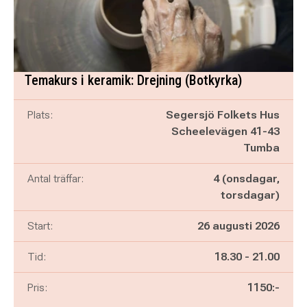
Temakurs i keramik: Drejning (Botkyrka)
Plats:
Segersjö Folkets Hus
Scheelevägen 41-43
Tumba
Antal träffar:
4 (onsdagar,
torsdagar)
Start:
26 augusti 2026
Pågår mellan
och
Tid:
18.30
-
21.00
Pris:
1150:-