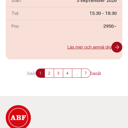
Start:
3 september 2026
Pågår mellan
och
Tid:
15.30
-
18.30
Pris:
2950:-
Läs mer och anmäl dig
1
2
3
4
...
7
Bakåt
Framåt