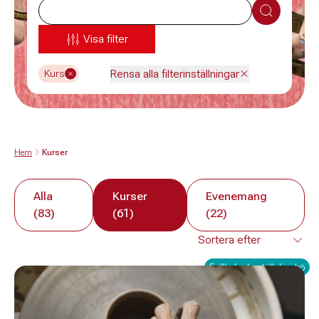
Sök
Visa filter
Rensa alla filterinställningar
Kurs
Hem
Kurser
Alla
Kurser
Evenemang
(83)
(61)
(22)
Fullbokad - ställ dig i kö