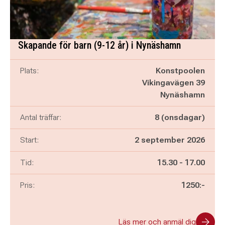
Skapande för barn (9-12 år) i Nynäshamn
Plats:
Konstpoolen
Vikingavägen 39
Nynäshamn
Antal träffar:
8 (onsdagar)
Start:
2 september 2026
Pågår mellan
och
Tid:
15.30
-
17.00
Pris:
1250:-
Läs mer och anmäl dig