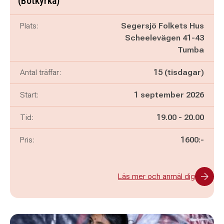
(Botkyrka)
Plats:
Segersjö Folkets Hus
Scheelevägen 41-43
Tumba
Antal träffar:
15 (tisdagar)
Start:
1 september 2026
Pågår mellan
och
Tid:
19.00
-
20.00
Pris:
1600:-
Läs mer och anmäl dig