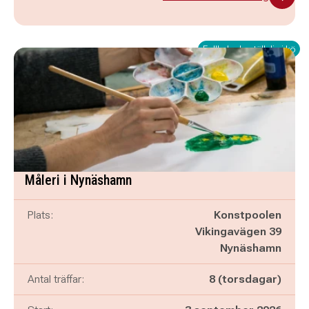
Fullbokad - ställ dig i kö
Måleri i Nynäshamn
Plats:
Konstpoolen
Vikingavägen 39
Nynäshamn
Antal träffar:
8 (torsdagar)