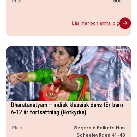
Pris:
1600:-
Läs mer och anmäl dig
Bharatanatyam – indisk klassisk dans för barn
6-12 år fortsättning (Botkyrka)
Plats:
Segersjö Folkets Hus
Scheelevägen 41-43