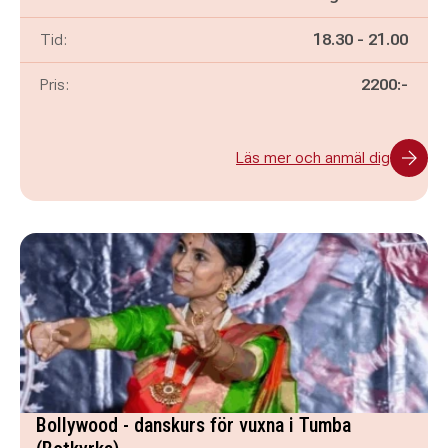
Pågår mellan
och
Tid:
18.30
-
21.00
Pris:
2200:-
Läs mer och anmäl dig
Bollywood - danskurs för vuxna i Tumba