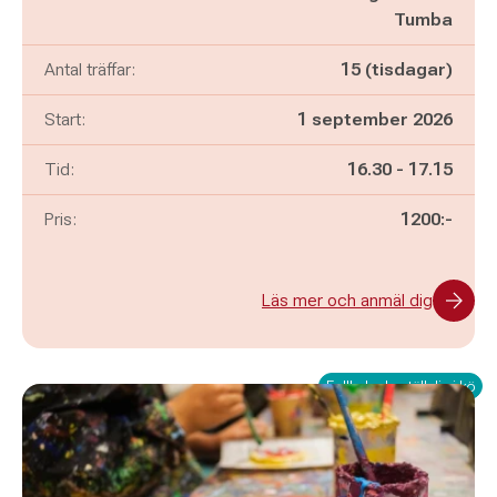
Tumba
Antal träffar:
15 (tisdagar)
Start:
1 september 2026
Pågår mellan
och
Tid:
16.30
-
17.15
Pris:
1200:-
Läs mer och anmäl dig
Fullbokad - ställ dig i kö