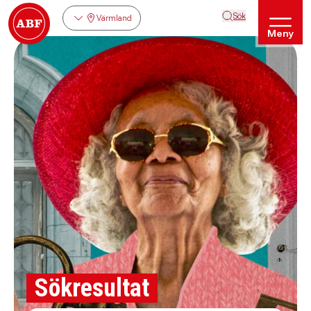
Sök
Värmland
Meny
Sökresultat