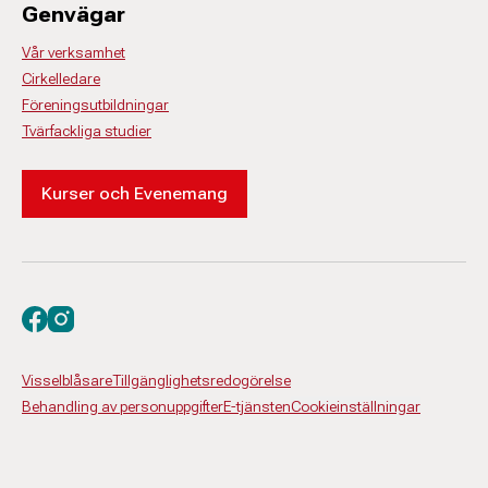
Genvägar
Vår verksamhet
Cirkelledare
Föreningsutbildningar
Tvärfackliga studier
Kurser och Evenemang
Besök oss på facebook
Besök oss på instagram
Visselblåsare
Tillgänglighetsredogörelse
Behandling av personuppgifter
E-tjänsten
Cookieinställningar