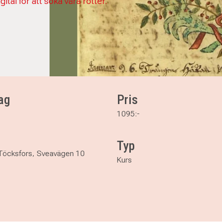
igital för att söka våra rötter.
ag
Pris
1095:-
Typ
 Töcksfors, Sveavägen 10
Kurs
are