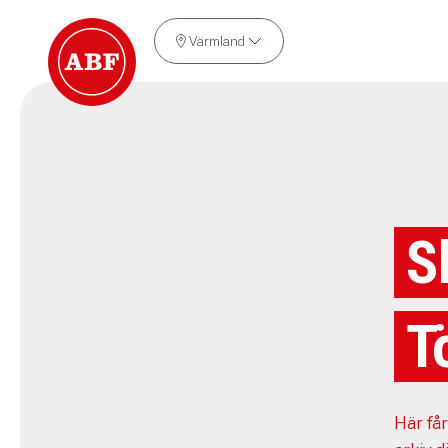
Värmland
S
T
Här får