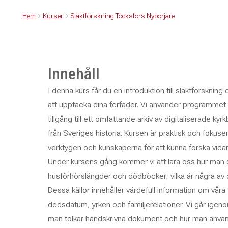
Hem
Kurser
Släktforskning Töcksfors Nybörjare
Innehåll
I denna kurs får du en introduktion till släktforskning
att upptäcka dina förfäder. Vi använder programmet Ar
tillgång till ett omfattande arkiv av digitaliserade k
från Sveriges historia. Kursen är praktisk och fokus
verktygen och kunskaperna för att kunna forska vida
Under kursens gång kommer vi att lära oss hur man 
husförhörslängder och dödböcker, vilka är några av de
Dessa källor innehåller värdefull information om vår
dödsdatum, yrken och familjerelationer. Vi går igenom
man tolkar handskrivna dokument och hur man använde