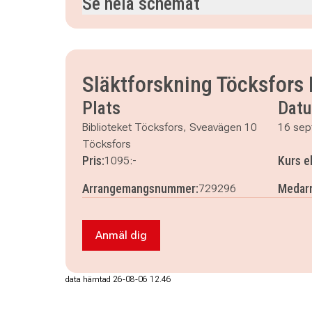
Se hela schemat
onsdag 16 september 2026
klockan 18.00–20.
onsdag 23 september 2026
klockan 18.00–20.
onsdag 30 september 2026
klockan 18.00–20.
Släktforskning Töcksfors 
onsdag 7 oktober 2026
klockan 18.00–20.30
Plats
Dat
onsdag 14 oktober 2026
klockan 18.00–20.30
Biblioteket Töcksfors, Sveavägen 10
16 sep
Töcksfors
Pris:
Kurs e
1095:-
Arrangemangsnummer:
Medarr
729296
Anmäl dig
Anmäl dig till Släktforskning Töcksfo
data hämtad 26-08-06 12.46