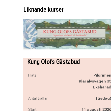
Liknande kurser
Kung Olofs Gästabud
Plats:
Pilgrime
Klarälvsvägen 3
Ekshära
Antal träffar:
1 (tisdag
Start:
11 augusti 202