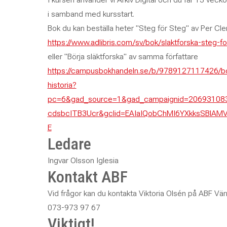
i samband med kursstart.
Bok du kan beställa heter "Steg för Steg" av Per C
https://www.adlibris.com/sv/bok/slaktforska-steg
eller "Börja släktforska" av samma författare
https://campusbokhandeln.se/b/9789127117426/borja
historia?
pc=6&gad_source=1&gad_campaignid=20693108
cdsbcITB3Ucr&gclid=EAIaIQobChMI6YXkksSBlA
E
Ledare
Ingvar Olsson Iglesia
Kontakt ABF
Vid frågor kan du kontakta Viktoria Olsén på ABF Vä
073-973 97 67
Viktigt!