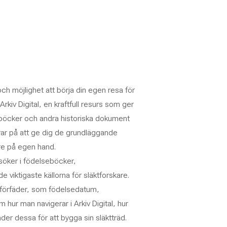
 och möjlighet att börja din egen resa för
kiv Digital, en kraftfull resurs som ger
yrkböcker och andra historiska dokument
erar på att ge dig de grundläggande
re på egen hand.
söker i födelseböcker,
 viktigaste källorna för släktforskare.
a förfäder, som födelsedatum,
 hur man navigerar i Arkiv Digital, hur
r dessa för att bygga sin släktträd.