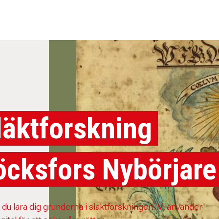
läktforskning
öcksfors Nybörjare
 du lära dig grunderna i släktforskningen. Vi använder