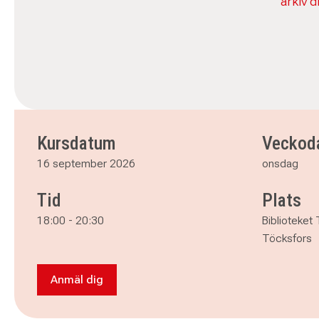
arkiv d
Kursdatum
Veckod
16 september 2026
onsdag
Tid
Plats
18:00
-
20:30
Biblioteket
Töcksfors
Anmäl dig
Anmäl dig till Släktforskning Töcksfors Nybörj