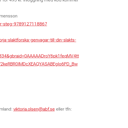
lemensson
-for-steg-9789127118867
-slaktforska-genvagar-till-din-slakts-
334&gbraid=0AAAAADroY6pk1feqMV4tt
MV2keRBR0IMDcXEAQYASABEgIo6PD_Bw
rmland:
viktoria.olsen@abf.se
eller tfn: