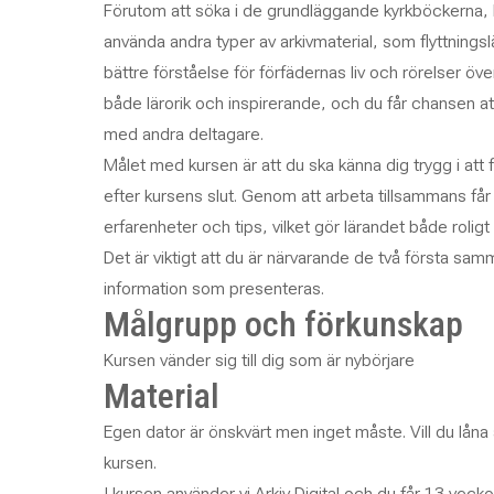
Förutom att söka i de grundläggande kyrkböckerna, 
använda andra typer av arkivmaterial, som flyttnings
bättre förståelse för förfädernas liv och rörelser öve
både lärorik och inspirerande, och du får chansen att
med andra deltagare.
Målet med kursen är att du ska känna dig trygg i att 
efter kursens slut. Genom att arbeta tillsammans får v
erfarenheter och tips, vilket gör lärandet både roligt 
Det är viktigt att du är närvarande de två första s
information som presenteras.
Målgrupp och förkunskap
Kursen vänder sig till dig som är nybörjare
Material
Egen dator är önskvärt men inget måste. Vill du låna 
kursen.
I kursen använder vi Arkiv Digital och du får 13 vec