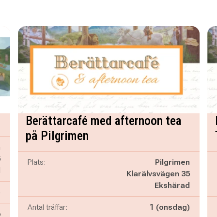
Berättarcafé med afternoon tea
på Pilgrimen
n
5
Plats:
Pilgrimen
d
Klarälvsvägen 35
Ekshärad
)
Antal träffar:
1 (onsdag)
6