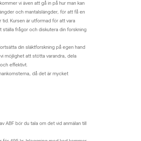
kommer vi även att gå in på hur man kan
längder och mantalslängder, för att få en
r tid. Kursen är utformad för att vara
 ställa frågor och diskutera din forskning
fortsätta din släktforskning på egen hand
i möjlighet att stötta varandra, dela
och effektivt.
ammankomsterna, då det är mycket
av ABF bör du tala om det vid anmälan till
kor för 495 kr. Inloggning med kod kommer