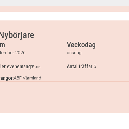
30
30
30
Nybörjare
um
Veckodag
tember 2026
onsdag
ller evenemang:
Antal träffar:
Kurs
5
angör:
ABF Värmland
rs Nybörjare