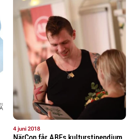
4 juni 2018
NärCon får ABFs kulturstipendium