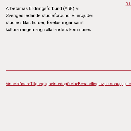
01
Arbetarnas Bildningsförbund (ABF) är
Sveriges ledande studieförbund. Vi erbjuder
studiecirklar, kurser, föreläsningar samt
kulturarrangemang i alla landets kommuner.
Visselblåsare
Tillgänglighetsredogörelse
Behandling av personuppgifte