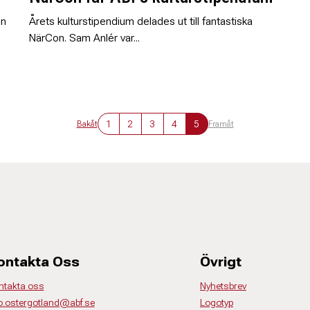
en
Årets kulturstipendium delades ut till fantastiska
NärCon. Sam Anlér var...
1
2
3
4
5
Bakåt
Framåt
ontakta Oss
Övrigt
ntakta oss
Nyhetsbrev
fo.ostergotland@abf.se
Logotyp