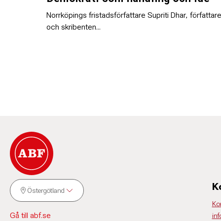
Norrköpings fristadsförfattare Supriti Dhar, författar
och skribenten...
K
Östergötland
Ko
Gå till abf.se
in