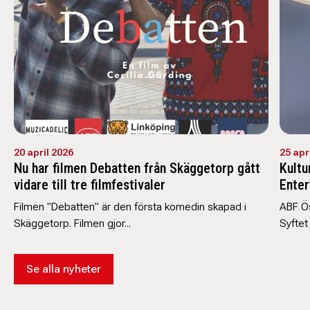
20 april 2026
25 apr
Nu har filmen Debatten från Skäggetorp gått
Kultu
vidare till tre filmfestivaler
Enter
Filmen "Debatten" är den första komedin skapad i
ABF Ös
Skäggetorp. Filmen gjor...
Syftet
Se alla nyheter