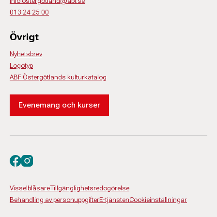
info.ostergotland@abf.se
013 24 25 00
Övrigt
Nyhetsbrev
Logotyp
ABF Östergötlands kulturkatalog
Evenemang och kurser
Besök oss på facebook
Besök oss på instagram
Visselblåsare
Tillgänglighetsredogörelse
Behandling av personuppgifter
E-tjänsten
Cookieinställningar