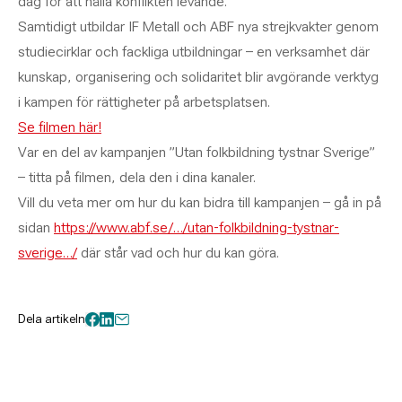
dag för att hålla konflikten levande.
Samtidigt utbildar IF Metall och ABF nya strejkvakter genom
studiecirklar och fackliga utbildningar – en verksamhet där
kunskap, organisering och solidaritet blir avgörande verktyg
i kampen för rättigheter på arbetsplatsen.
Se filmen här!
Var en del av kampanjen ”Utan folkbildning tystnar Sverige”
– titta på filmen, dela den i dina kanaler.
Vill du veta mer om hur du kan bidra till kampanjen – gå in på
sidan
https://www.abf.se/…/utan-folkbildning-tystnar-
sverige…/
där står vad och hur du kan göra.
Dela artikeln