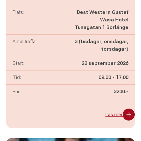
Plats:
Best Western Gustaf
Wasa Hotel
Tunagatan 1 Borlänge
Antal träffar:
3 (tisdagar, onsdagar,
torsdagar)
Start:
22 september 2026
Pågår mellan
och
Tid:
09.00
-
17.00
Pris:
3200:-
Läs mer