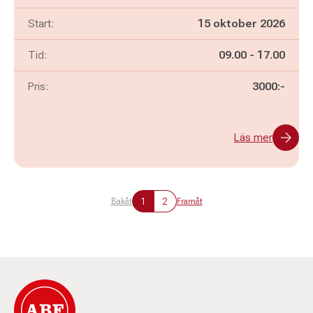
Start:
15 oktober 2026
Pågår mellan
och
Tid:
09.00
-
17.00
Pris:
3000:-
Läs mer
1
2
Bakåt
Framåt