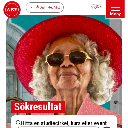
Sök
Distriktet Mitt
Meny
Sökresultat
Hitta en studiecirkel, kurs eller event