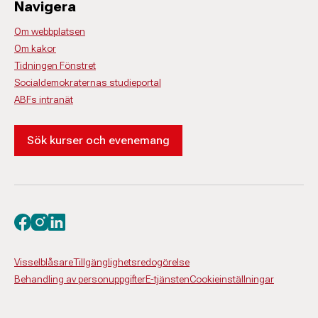
Navigera
Om webbplatsen
Om kakor
Tidningen Fönstret
Socialdemokraternas studieportal
ABFs intranät
Sök kurser och evenemang
Besök oss på facebook
Besök oss på instagram
Besök oss på linkedin
Visselblåsare
Tillgänglighetsredogörelse
Behandling av personuppgifter
E-tjänsten
Cookieinställningar