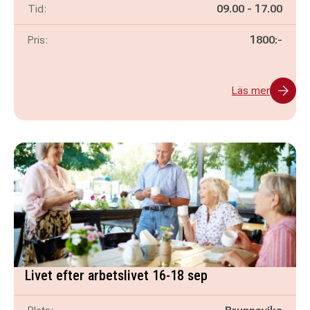
Pågår mellan
och
Tid:
09.00
-
17.00
Pris:
1800:-
Läs mer
Livet efter arbetslivet 16-18 sep