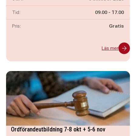
Pågår mellan
och
Tid:
09.00
-
17.00
Pris:
Gratis
Läs mer
Ordförandeutbildning 7-8 okt + 5-6 nov