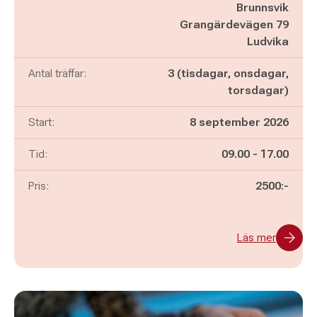
Brunnsvik
Grangärdevägen 79
Ludvika
Antal träffar:
3 (tisdagar, onsdagar,
torsdagar)
Start:
8 september 2026
Pågår mellan
och
Tid:
09.00
-
17.00
Pris:
2500:-
Läs mer