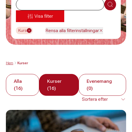
Sök
Visa filter
Rensa alla filterinställningar
Kurs
Hem
Kurser
Alla
Kurser
Evenemang
(16)
(16)
(0)