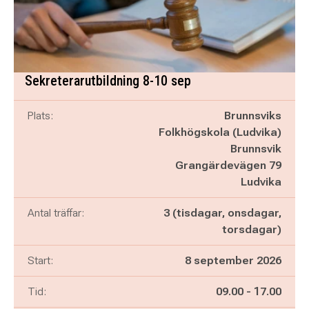
Sekreterarutbildning 8-10 sep
Plats:
Brunnsviks
Folkhögskola (Ludvika)
Brunnsvik
Grangärdevägen 79
Ludvika
Antal träffar:
3 (tisdagar, onsdagar,
torsdagar)
Start:
8 september 2026
Pågår mellan
och
Tid:
09.00
-
17.00