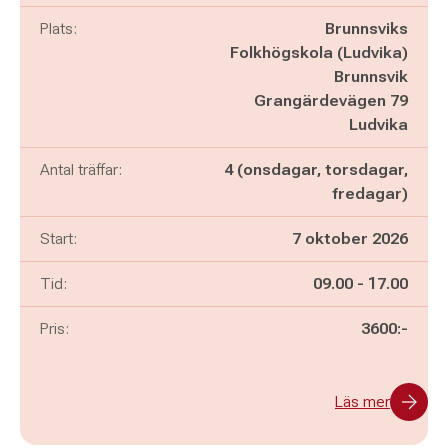
Plats:
Brunnsviks
Folkhögskola (Ludvika)
Brunnsvik
Grangärdevägen 79
Ludvika
Antal träffar:
4 (onsdagar, torsdagar,
fredagar)
Start:
7 oktober 2026
Pågår mellan
och
Tid:
09.00
-
17.00
Pris:
3600:-
Läs mer