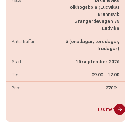
Plats:
Brunnsviks
Folkhögskola (Ludvika)
Brunnsvik
Grangärdevägen 79
Ludvika
Antal träffar:
3 (onsdagar, torsdagar,
fredagar)
Start:
16 september 2026
Pågår mellan
och
Tid:
09.00
-
17.00
Pris:
2700:-
Läs mer