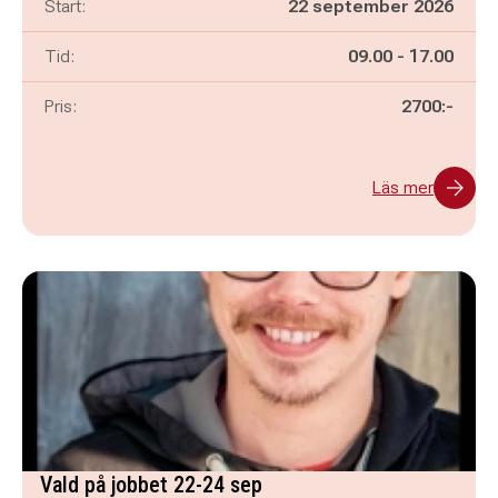
Start:
22 september 2026
Pågår mellan
och
Tid:
09.00
-
17.00
Pris:
2700:-
Läs mer
Vald på jobbet 22-24 sep