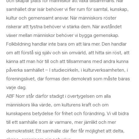
och skapar plats för människor att växa tillsammans. När
samhället drar isär behöver vi fler rum för samtal, kunskap,
kultur och gemensamt ansvar. När människors röster
riskerar att tystna behöver vi stärka dem. När avståndet
växer mellan människor behöver vi bygga gemenskap.
Folkbildning handlar inte bara om att lära mer. Den handlar
om att förstå sig själv och sin omvärld, att hitta sin röst, att
känna att man hör till och att tillsammans med andra kunna
påverka samhället – I studiecirkeln, i kulturverksamheten, i
föreningslivet, där formas den demokrati som måste bäras
varje dag.
ABF Norr står därför stadigt i övertygelsen om alla
människors lika värde, om kulturens kraft och om
kunskapens betydelse för frihet och förändring. Vi vill bidra
till ett samhälle som är varmare, mer jämlikt och mer
demokratiskt. Ett samhälle där fler får möjlighet att delta,