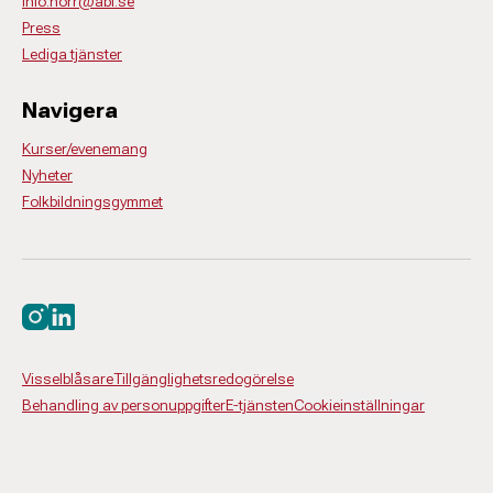
info.norr@abf.se
Press
Lediga tjänster
Navigera
Kurser/evenemang
Nyheter
Folkbildningsgymmet
Besök oss på instagram
Besök oss på linkedin
Visselblåsare
Tillgänglighetsredogörelse
Behandling av personuppgifter
E-tjänsten
Cookieinställningar