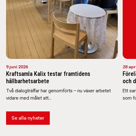
9 juni 2026
28 apr
Kraftsamla Kalix testar framtidens
Förel
hållbarhetsarbete
och 
Två dialogträffar har genomförts – nu växer arbetet
Ett sa
vidare med målet att...
som fo
Se alla nyheter