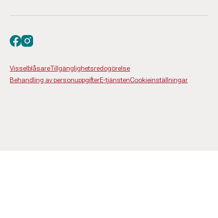
Besök oss på facebook
Besök oss på instagram
Visselblåsare
Tillgänglighetsredogörelse
Behandling av personuppgifter
E-tjänsten
Cookieinställningar