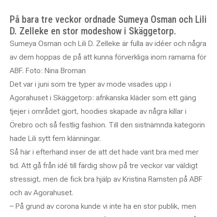
På bara tre veckor ordnade Sumeya Osman och Lili
D. Zelleke en stor modeshow i Skäggetorp.
Sumeya Osman och Lili D. Zelleke är fulla av idéer och några
av dem hoppas de på att kunna förverkliga inom ramarna för
ABF. Foto: Nina Broman
Det var i juni som tre typer av mode visades upp i
Agorahuset i Skäggetorp: afrikanska kläder som ett gäng
tjejer i området gjort, hoodies skapade av några killar i
Örebro och så festlig fashion. Till den sistnämnda kategorin
hade Lili sytt fem klänningar.
Så här i efterhand inser de att det hade varit bra med mer
tid. Att gå från idé till färdig show på tre veckor var väldigt
stressigt, men de fick bra hjälp av Kristina Ramsten på ABF
och av Agorahuset.
– På grund av corona kunde vi inte ha en stor publik, men