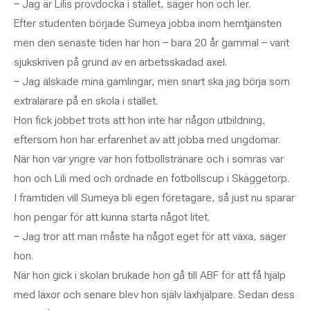
– Jag är Lilis provdocka i stället, säger hon och ler.
Efter studenten började Sumeya jobba inom hemtjänsten
men den senaste tiden har hon – bara 20 år gammal – varit
sjukskriven på grund av en arbetsskadad axel.
– Jag älskade mina gamlingar, men snart ska jag börja som
extralärare på en skola i stället.
Hon fick jobbet trots att hon inte har någon utbildning,
eftersom hon har erfarenhet av att jobba med ungdomar.
När hon var yngre var hon fotbollstränare och i somras var
hon och Lili med och ordnade en fotbollscup i Skäggetorp.
I framtiden vill Sumeya bli egen företagare, så just nu sparar
hon pengar för att kunna starta något litet.
– Jag tror att man måste ha något eget för att växa, säger
hon.
När hon gick i skolan brukade hon gå till ABF för att få hjälp
med läxor och senare blev hon själv läxhjälpare. Sedan dess