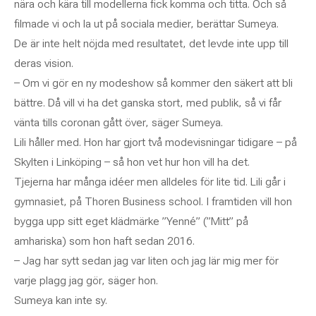
nära och kära till modellerna fick komma och titta. Och så
filmade vi och la ut på sociala medier, berättar Sumeya.
De är inte helt nöjda med resultatet, det levde inte upp till
deras vision.
– Om vi gör en ny modeshow så kommer den säkert att bli
bättre. Då vill vi ha det ganska stort, med publik, så vi får
vänta tills coronan gått över, säger Sumeya.
Lili håller med. Hon har gjort två modevisningar tidigare – på
Skylten i Linköping – så hon vet hur hon vill ha det.
Tjejerna har många idéer men alldeles för lite tid. Lili går i
gymnasiet, på Thoren Business school. I framtiden vill hon
bygga upp sitt eget klädmärke ”Yenné” (”Mitt” på
amhariska) som hon haft sedan 2016.
– Jag har sytt sedan jag var liten och jag lär mig mer för
varje plagg jag gör, säger hon.
Sumeya kan inte sy.