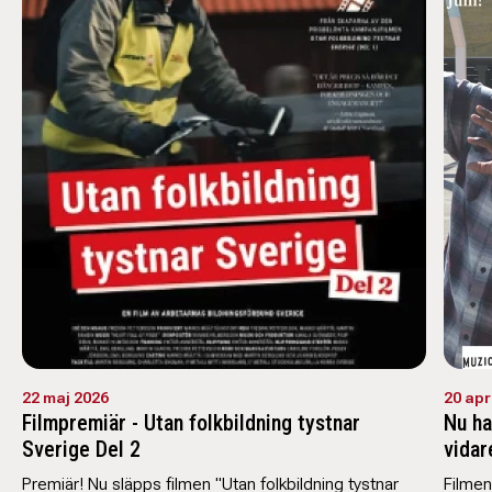
22 maj 2026
20 apr
Filmpremiär - Utan folkbildning tystnar
Nu ha
Sverige Del 2
vidare
Premiär! Nu släpps filmen "Utan folkbildning tystnar
Filmen