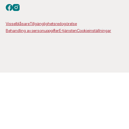
Besök oss på facebook
Besök oss på instagram
Visselblåsare
Tillgänglighetsredogörelse
Behandling av personuppgifter
E-tjänsten
Cookieinställningar