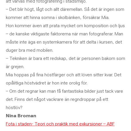
att varvas med fotografering i stadsmiljö.
– Det blir högt, lågt och allt däremellan. Så det är ingen som
kommer att hinna somna i skolbänken, försäkrar Mia.
Hon kommer även att prata mycket om komposition och ljus
– de kanske viktigaste faktorerna när man fotograferar. Man
måste inte äga en systemkamera för att delta i kursen, det
duger bra med mobilen.
– Tekniken är bara ett redskap, det är personen bakom som
är grejen.
Mia hoppas på fina höstfärger och att löven sitter kvar. Det
opålitliga höstvädret är hon inte orolig för.
– Om det regnar kan man få fantastiska bilder just tack vare
det. Finns det något vackrare än regndroppar på ett
höstlöv?
Nina Broman
Fota i staden- Teori och praktik med exkursioner – ABF