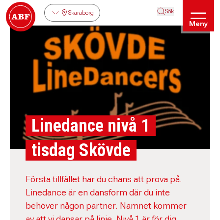
Sök
Skaraborg
Meny
Linedance nivå 1
tisdag Skövde
Första tillfället har du chans att prova på.
Linedance är en dansform där du inte
behöver någon partner. Namnet kommer
av att vi dansar på linje. Nivå 1 är för dig