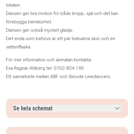
lokalen.
Dansen ger bra motion för både kropp, själ och det kan
förebygga benskörhet.
Dansen ger också mycket glädje.
Det enda som behövs är ett par bekväma skor och en
vattenflaska.
För mer information och anmälan kontakta:
Eva Ragnar Ahlberg tel: 0702-824 195
Ett samarbete mellan ABF och Skövde Linedancers.
Se hela schemat
tisdag 22 september 2026
klockan 17.30–18.15
tisdag 29 september 2026
klockan 17.30–18.15