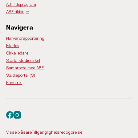
ABF Idéprogram
ABF riktlinjer
Navigera
Närvarorapportering
Filarkiv
Cirkelledare
Starta studiecirkel
Samarbeta med ABF
Studieportal (S)
Fönstret
Besök oss på facebook
Besök oss på instagram
Visselblåsare
Tillgänglighetsredogörelse