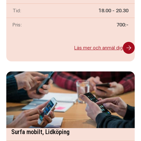
Pågår mellan
och
Tid:
18.00
-
20.30
Pris:
700:-
Läs mer och anmäl dig
Surfa mobilt, Lidköping