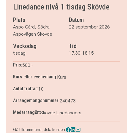
tisdag 6 oktober 2026
klockan 17.30–18.15
Linedance nivå 1 tisdag Skövde
tisdag 13 oktober 2026
klockan 17.30–18.15
tisdag 20 oktober 2026
klockan 17.30–18.15
Plats
Datum
tisdag 27 oktober 2026
klockan 17.30–18.15
Aspö Gård, Södra
22 september 2026
tisdag 3 november 2026
klockan 17.30–18.15
Aspövägen Skövde
tisdag 10 november 2026
klockan 17.30–18.15
Veckodag
Tid
tisdag 17 november 2026
klockan 17.30–18.15
tisdag 24 november 2026
klockan 17.30–18.15
tisdag
17.30-18.15
Pris:
500:-
Kurs eller evenemang:
Kurs
Antal träffar:
10
Arrangemangsnummer:
240473
Medarrangör:
Skövde Linedancers
Gå tillsammans, dela kursen: