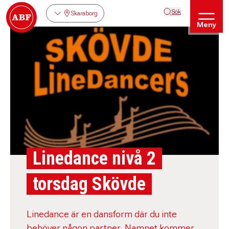
Sök
Skaraborg
Meny
Linedance nivå 2
torsdag Skövde
Linedance är en dansform där du inte
behöver någon partner. Namnet kommer