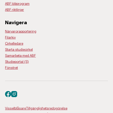
ABF Idéprogram
ABF riktlinjer
Navigera
Närvarorapportering
Filarkiv
Cirkelledare
Starta studiecirkel
Samarbeta med ABF
Studieportal (S)
Fönstret
Besök oss på facebook
Besök oss på instagram
Visselblåsare
Tillgänglighetsredogörelse