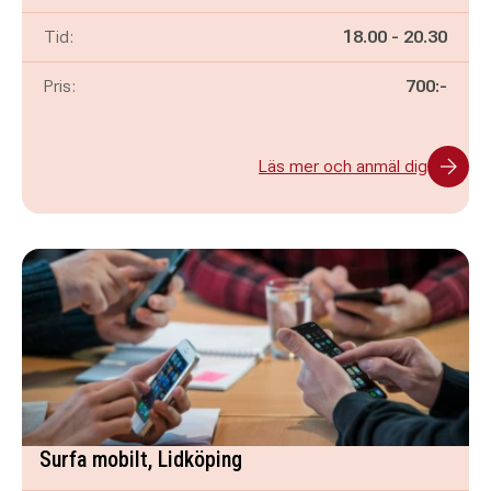
Pågår mellan
och
Tid:
18.00
-
20.30
Pris:
700:-
Läs mer och anmäl dig
Surfa mobilt, Lidköping