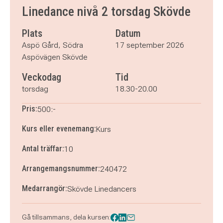
torsdag 1 oktober 2026
klockan 18.30–20.00
Linedance nivå 2 torsdag Skövde
torsdag 8 oktober 2026
klockan 18.30–20.00
torsdag 15 oktober 2026
klockan 18.30–20.00
Plats
Datum
torsdag 22 oktober 2026
klockan 18.30–20.00
Aspö Gård, Södra
17 september 2026
torsdag 29 oktober 2026
klockan 18.30–20.00
Aspövägen Skövde
torsdag 5 november 2026
klockan 18.30–20.00
Veckodag
Tid
torsdag 12 november 2026
klockan 18.30–20.00
torsdag 19 november 2026
klockan 18.30–20.00
torsdag
18.30-20.00
Pris:
500:-
Kurs eller evenemang:
Kurs
Antal träffar:
10
Arrangemangsnummer:
240472
Medarrangör:
Skövde Linedancers
Gå tillsammans, dela kursen: