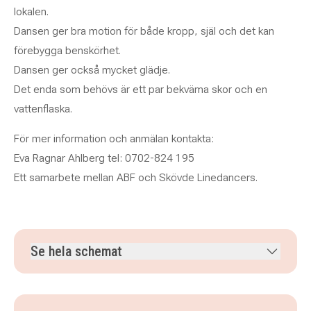
lokalen.
Dansen ger bra motion för både kropp, själ och det kan
förebygga benskörhet.
Dansen ger också mycket glädje.
Det enda som behövs är ett par bekväma skor och en
vattenflaska.
För mer information och anmälan kontakta:
Eva Ragnar Ahlberg tel: 0702-824 195
Ett samarbete mellan ABF och Skövde Linedancers.
Se hela schemat
torsdag 17 september 2026
klockan 18.30–20.00
torsdag 24 september 2026
klockan 18.30–20.00