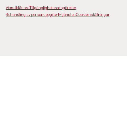
Visselblåsare
Tillgänglighetsredogörelse
Behandling av personuppgifter
E-tjänsten
Cookieinställningar