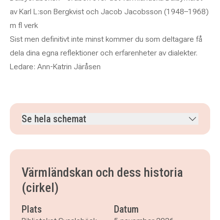
av Karl L:son Bergkvist och Jacob Jacobsson (1948–1968)
m fl verk
Sist men definitivt inte minst kommer du som deltagare få
dela dina egna reflektioner och erfarenheter av dialekter.
Ledare: Ann-Katrin Järåsen
Se hela schemat
torsdag 5 november 2026
klockan 17.30–19.45
torsdag 12 november 2026
klockan 17.30–19.45
torsdag 19 november 2026
klockan 17.30–19.45
Värmländskan och dess historia
torsdag 26 november 2026
klockan 17.30–19.45
(cirkel)
Plats
Datum