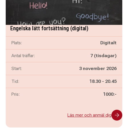
Engelska lätt fortsättning (digital)
Plats:
Digitalt
Antal träffar:
7 (tisdagar)
Start:
3 november 2026
Pågår mellan
och
Tid:
18.30
-
20.45
Pris:
1000:-
Läs mer och anmäl dig