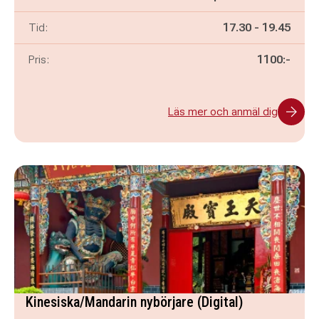
Pågår mellan
och
Tid:
17.30
-
19.45
Pris:
1100:-
Läs mer och anmäl dig
Kinesiska/Mandarin nybörjare (Digital)