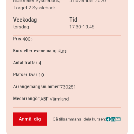
Biblioteket Sysslebäck,
5 november 2026
Torget 2 Sysslebäck
Veckodag
Tid
torsdag
17.30-19.45
Pris:
400:-
Kurs eller evenemang:
Kurs
Antal träffar:
4
Platser kvar:
10
Arrangemangsnummer:
730251
Medarrangör:
ABF Värmland
Anmäl dig
Gå tillsammans, dela kursen:
Anmäl dig till Värmländskan och dess historia (