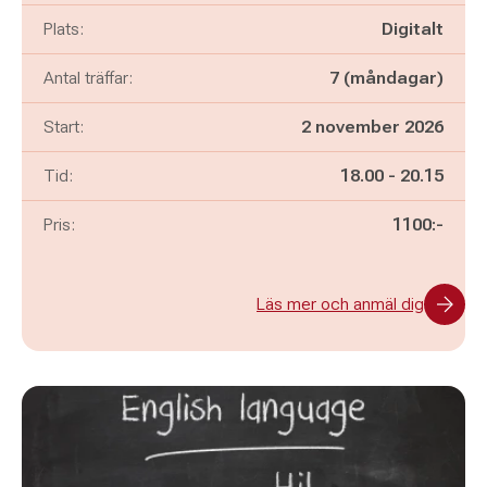
Plats:
Digitalt
Antal träffar:
7 (måndagar)
Start:
2 november 2026
Pågår mellan
och
Tid:
18.00
-
20.15
Pris:
1100:-
Läs mer och anmäl dig