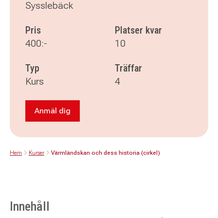
Sysslebäck
Pris
Platser kvar
400:-
10
Typ
Träffar
Kurs
4
Anmäl dig
Anmäl dig till Värmländskan och dess historia 
Hem
Kurser
Värmländskan och dess historia (cirkel)
Innehåll