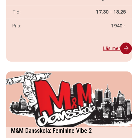
Pågår mellan
och
Tid:
17.30
–
18.25
Pris:
1940:-
Läs mer
M&M Dansskola: Feminine Vibe 2