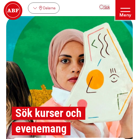
Sök
Dalarna
Meny
Sök kurser och
evenemang