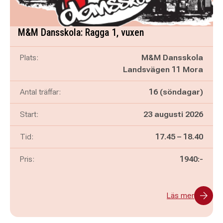
M&M Dansskola: Ragga 1, vuxen
Plats:
M&M Dansskola
Landsvägen 11 Mora
Antal träffar:
16 (söndagar)
Start:
23 augusti 2026
Pågår mellan
och
Tid:
17.45
–
18.40
Pris:
1940:-
Läs mer