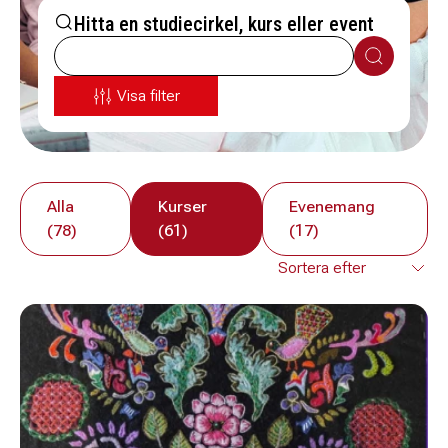
Hitta en studiecirkel, kurs eller event
Sök
Visa filter
Alla
Kurser
Evenemang
(78)
(61)
(17)