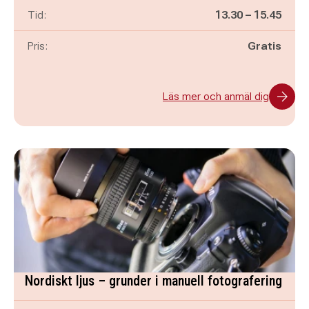
Pågår mellan
och
Tid:
13.30
–
15.45
Pris:
Gratis
Läs mer och anmäl dig
Nordiskt ljus – grunder i manuell fotografering