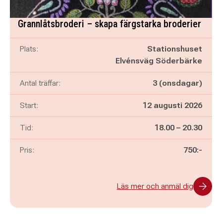
Grannlåtsbroderi – skapa färgstarka broderier
Plats:
Stationshuset
Elvénsväg Söderbärke
Antal träffar:
3 (onsdagar)
Start:
12 augusti 2026
Pågår mellan
och
Tid:
18.00
–
20.30
Pris:
750:-
Läs mer och anmäl dig