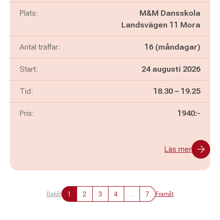
Plats:
M&M Dansskola
Landsvägen 11 Mora
Antal träffar:
16 (måndagar)
Start:
24 augusti 2026
Pågår mellan
och
Tid:
18.30
–
19.25
Pris:
1940:-
Läs mer
1
2
3
4
…
7
Bakåt
Framåt