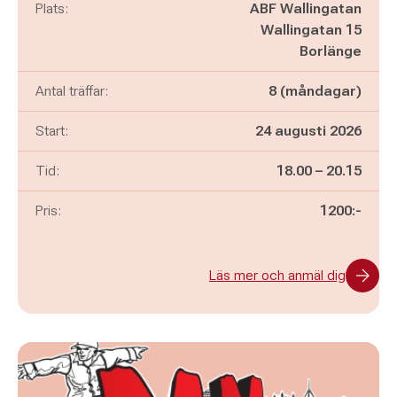
Plats:
ABF Wallingatan
Wallingatan 15
Borlänge
Antal träffar:
8 (måndagar)
Start:
24 augusti 2026
Pågår mellan
och
Tid:
18.00
–
20.15
Pris:
1200:-
Läs mer och anmäl dig