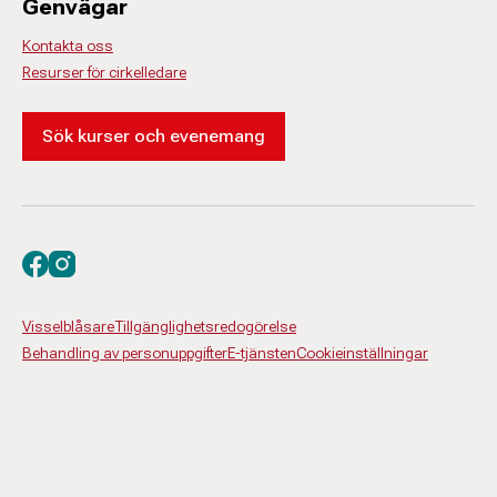
Genvägar
Kontakta oss
Resurser för cirkelledare
Sök kurser och evenemang
Besök oss på facebook
Besök oss på instagram
Visselblåsare
Tillgänglighetsredogörelse
Behandling av personuppgifter
E-tjänsten
Cookieinställningar