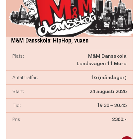
M&M Dansskola: HipHop, vuxen
Plats:
M&M Dansskola
Landsvägen 11 Mora
Antal träffar:
16 (måndagar)
Start:
24 augusti 2026
Pågår mellan
och
Tid:
19.30
–
20.45
Pris:
2360:-