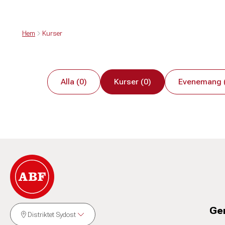
Hem
Kurser
Alla (0)
Kurser (0)
Evenemang 
Ge
Distriktet Sydost