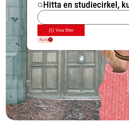
Hitta en studiecirkel, k
Visa filter
Kurs