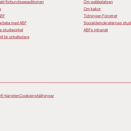
akt förbundsexpeditionen
Om webbplatsen
s
Om kakor
ABF
Tidningen Fönstret
rbeta med ABF
Socialdemokraternas studi
a studiecirkel
ABFs intranät
ll bli cirkelledare
r
E-tjänsten
Cookieinställningar