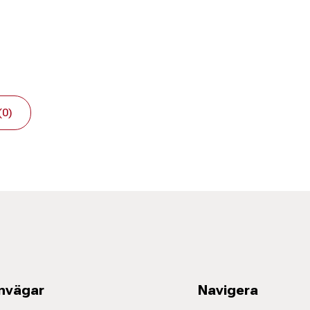
(0)
nvägar
Navigera