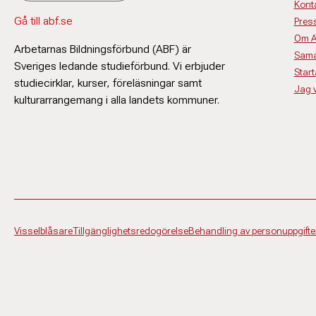
Kont
Gå till abf.se
Pres
Om 
Arbetarnas Bildningsförbund (ABF) är
Sama
Sveriges ledande studieförbund. Vi erbjuder
Start
studiecirklar, kurser, föreläsningar samt
Jag vi
kulturarrangemang i alla landets kommuner.
Visselblåsare
Tillgänglighetsredogörelse
Behandling av personuppgifte