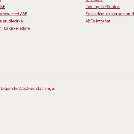
ABF
Tidningen Fönstret
rbeta med ABF
Socialdemokraternas studi
a studiecirkel
ABFs intranät
ll bli cirkelledare
r
E-tjänsten
Cookieinställningar