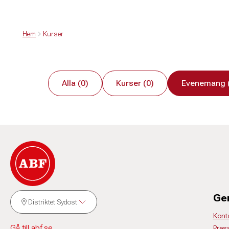
Hem
Kurser
Alla (0)
Kurser (0)
Evenemang 
Ge
Distriktet Sydost
Kont
Gå till abf.se
Pres