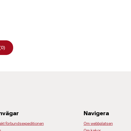
(0)
nvägar
Navigera
akt förbundsexpeditionen
Om webbplatsen
s
Om kakor