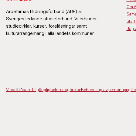
Om 
Arbetarnas Bildningsförbund (ABF) är
Sama
Sveriges ledande studieförbund. Vi erbjuder
Start
studiecirklar, kurser, föreläsningar samt
Jag vi
kulturarrangemang i alla landets kommuner.
Visselblåsare
Tillgänglighetsredogörelse
Behandling av personuppgifte