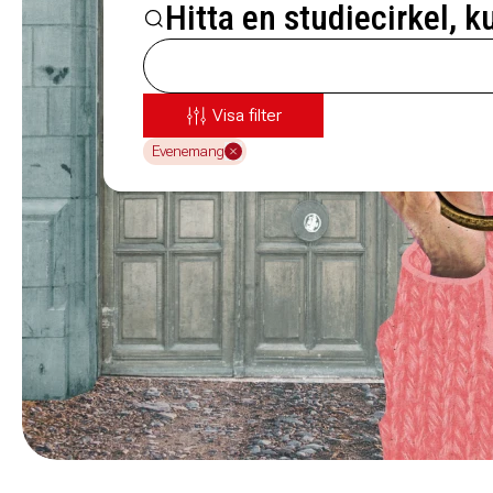
Hitta en studiecirkel, k
Visa filter
Evenemang