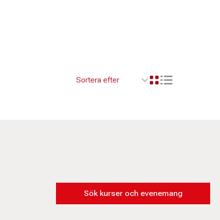
Visa resultaten so
Visa resultaten i ett r
Sök kurser och evenemang