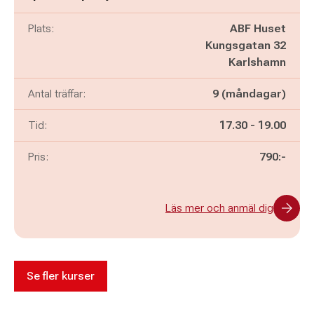
Plats:
ABF Huset
Kungsgatan 32
Karlshamn
Antal träffar:
9 (måndagar)
Pågår mellan
och
Tid:
17.30
-
19.00
Pris:
790:-
Läs mer och anmäl dig
Se fler kurser