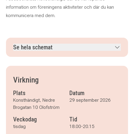
information om föreningens aktiviteter och där du kan
kommunicera med dem.
Se hela schemat
tisdag 29 september 2026
klockan 18.00–20.15
tisdag 6 oktober 2026
klockan 18.00–20.15
tisdag 13 oktober 2026
klockan 18.00–20.15
Virkning
tisdag 20 oktober 2026
klockan 18.00–20.15
tisdag 27 oktober 2026
klockan 18.00–20.15
Plats
Datum
Konsthändigt, Nedre
29 september 2026
Brogatan 10 Olofström
Veckodag
Tid
tisdag
18.00-20.15