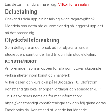
Läs detta innan du anmäler dig:
Villkor för anmälan
Delbetalning
Önskar du dela upp din betalning av deltagaravgiften?
Meddela oss detta när du anmäler dig så lägger vi upp det
så det passar dig.
Olycksfallsförsäkring
Som deltagare är du försäkrad för olycksfall under
studietiden, samt under färd till och från studielokalen.
K
O
NSTH
Ä
NDIGT
Är föreningen som är öppen för alla som utövar skapande
verksamheter inom konst och hantverk.
Vi har galleri och kurslokal på N Brogatan 10, Olofström
Konsthändigts lokal är öppen lördagar och söndagar kl. 11-
15. Besök deras hemsida för mer information:
https://konsthandigt.konstforeningar.se/ och följ gärna deras
Facebooksida, Konsthändigt, där de har löpande