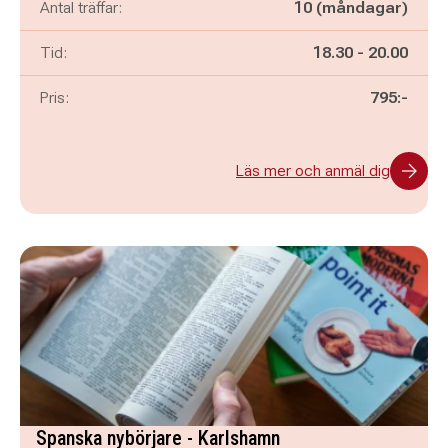
Antal träffar:
10 (måndagar)
Pågår mellan
och
Tid:
18.30
-
20.00
Pris:
795:-
Läs mer och anmäl dig
Spanska nybörjare - Karlshamn