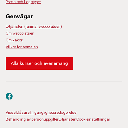
Press och Logotyper
Genvägar
E-tjänsten (lämnar webbplatsen)
Om webbplatsen
Om kakor
Villkor för anmälan
Alla kurser och evenemang
Besök oss på facebook
Visselblåsare
Tillgänglighetsredogörelse
Behandling av personuppgifter
E-tjänsten
Cookieinställningar