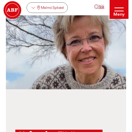
Sök
Malmö Sydväst
Meny