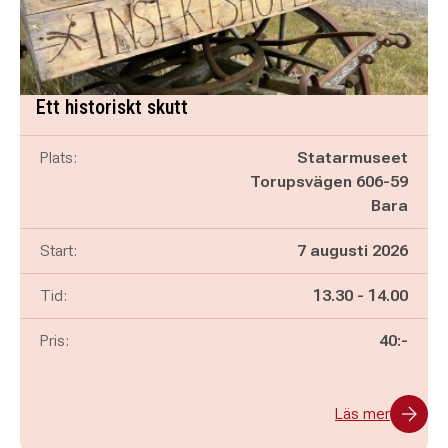
Ett historiskt skutt
Plats:
Statarmuseet
Torupsvägen 606-59
Bara
Start:
7 augusti 2026
Pågår mellan
och
Tid:
13.30
-
14.00
Pris:
40:-
Läs mer