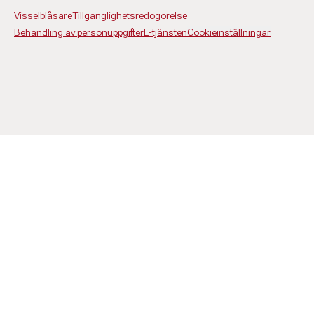
Visselblåsare
Tillgänglighetsredogörelse
Behandling av personuppgifter
E-tjänsten
Cookieinställningar