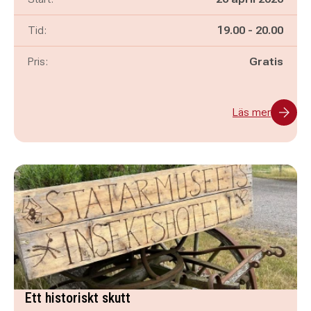
Pågår mellan
och
Tid:
19.00
-
20.00
Pris:
Gratis
Läs mer
Ett historiskt skutt