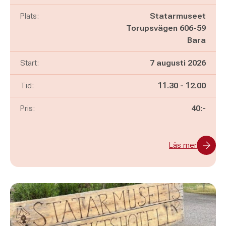
Plats:
Statarmuseet
Torupsvägen 606-59
Bara
Start:
7 augusti 2026
Pågår mellan
och
Tid:
11.30
-
12.00
Pris:
40:-
Läs mer