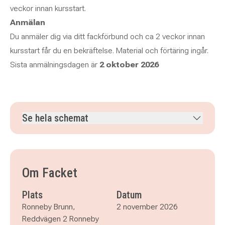
veckor innan kursstart.
Anmälan
Du anmäler dig via ditt fackförbund och ca 2 veckor innan
kursstart får du en bekräftelse. Material och förtäring ingår.
Sista anmälningsdagen är
2 oktober 2026
Se hela schemat
måndag 2 november 2026
klockan 08.00–16.00
tisdag 3 november 2026
klockan 08.00–16.00
onsdag 4 november 2026
klockan 08.00–16.00
Om Facket
Plats
Datum
Ronneby Brunn,
2 november 2026
Reddvägen 2 Ronneby