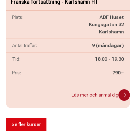
Franska fortsättning - Karlshamn HT
Plats:
ABF Huset
Kungsgatan 32
Karlshamn
Antal träffar:
9 (måndagar)
Pågår mellan
och
Tid:
18.00
-
19.30
Pris:
790:-
Läs mer och anmäl dig
Se fler kurser