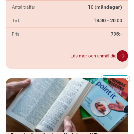
Antal träffar:
10 (måndagar)
Pågår mellan
och
Tid:
18.30
-
20.00
Pris:
795:-
Läs mer och anmäl dig
Få platser kvar