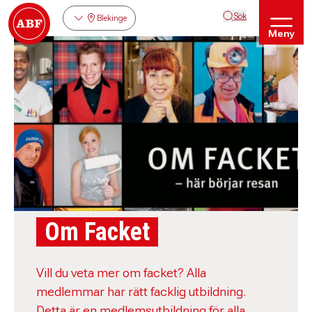
Sök
Blekinge
Meny
Om Facket
Vill du veta mer om facket? Alla
medlemmar har rätt facklig utbildning.
Detta är en medlemsutbildning för alla