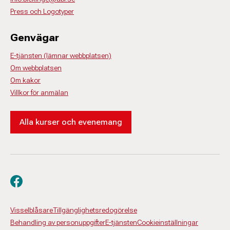
Press och Logotyper
Genvägar
E-tjänsten (lämnar webbplatsen)
Om webbplatsen
Om kakor
Villkor för anmälan
Alla kurser och evenemang
Besök oss på facebook
Visselblåsare
Tillgänglighetsredogörelse
Behandling av personuppgifter
E-tjänsten
Cookieinställningar