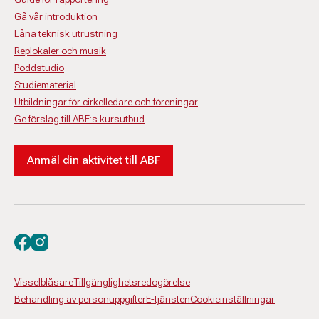
Gå vår introduktion
Låna teknisk utrustning
Replokaler och musik
Poddstudio
Studiematerial
Utbildningar för cirkelledare och föreningar
Ge förslag till ABF:s kursutbud
Anmäl din aktivitet till ABF
Besök oss på facebook
Besök oss på instagram
Visselblåsare
Tillgänglighetsredogörelse
Behandling av personuppgifter
E-tjänsten
Cookieinställningar