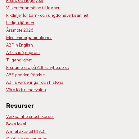
Press och logotyper
Villkor för anmälan till kurser
Riktlinjer för barn- och ungdomsverksamhet
Lediga tjänster
Årsmöte 2026
Medlemsorganisationer
ABF in English
ABF:s idéprogram
Tillgänglighet
Prenumerera på ABF:s nyhetsbrev
ABF-podden Rörelse
ABF:s värderingar och historia
Våra förtroendevalda
Resurser
Verksamheter och kurser
Boka lokal
Anmäl aktivitet till ABF
Guide för rapportering