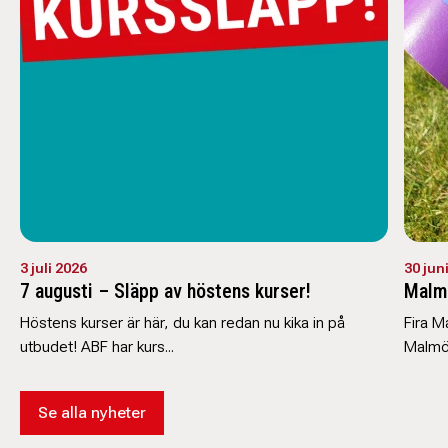
3 juli 2026
30 jun
7 augusti – Släpp av höstens kurser!
Malm
Höstens kurser är här, du kan redan nu kika in på
Fira 
utbudet! ABF har kurs...
Malmö 
Se alla nyheter