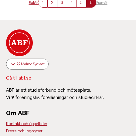
1
2
3
4
5
6
Bakåt
Framåt
Malmö Sydväst
Gå till abf.se
ABF är ett studieförbund och mötesplats.
Vi ♥ föreningsliv, föreläsningar och studiecirklar.
Om ABF
Kontakt och öppettider
Press och logotyper