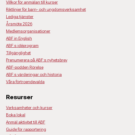
Villkor för anmälan till kurser
Riktlinjer för barn- och ungdomsverksamhet
Lediga tjänster
Årsmöte 2026
Medlemsorganisationer
ABF in English
ABF:s idéprogram
Tillgänglighet
Prenumerera på ABF:s nyhetsbrev
ABF-podden Rörelse
ABF:s värderingar och historia
Våra förtroendevalda
Resurser
Verksamheter och kurser
Boka lokal
Anmäl aktivitet till ABF
Guide för rapportering