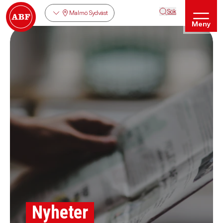
Sök
Malmö Sydväst
Meny
Nyheter