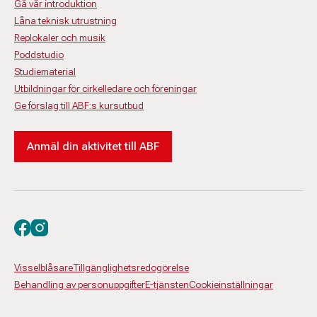
Gå vår introduktion
Låna teknisk utrustning
Replokaler och musik
Poddstudio
Studiematerial
Utbildningar för cirkelledare och föreningar
Ge förslag till ABF:s kursutbud
Anmäl din aktivitet till ABF
Besök oss på facebook
Besök oss på instagram
Visselblåsare
Tillgänglighetsredogörelse
Behandling av personuppgifter
E-tjänsten
Cookieinställningar