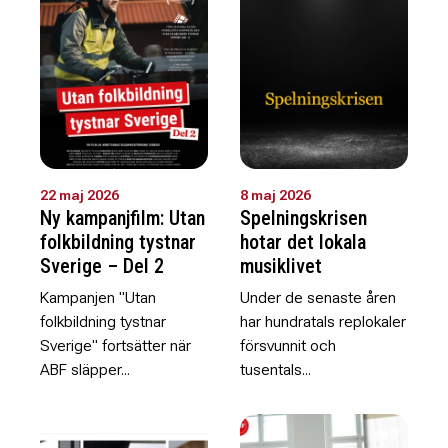
22 maj 2026
8 maj 2026
Ny kampanjfilm: Utan
Spelningskrisen
folkbildning tystnar
hotar det lokala
Sverige – Del 2
musiklivet
Kampanjen "Utan
Under de senaste åren
folkbildning tystnar
har hundratals replokaler
Sverige" fortsätter när
försvunnit och
ABF släpper...
tusentals...