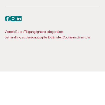
Besök oss på facebook
Besök oss på instagram
Besök oss på linkedin
Visselblåsare
Tillgänglighetsredogörelse
Behandling av personuppgifter
E-tjänsten
Cookieinställningar