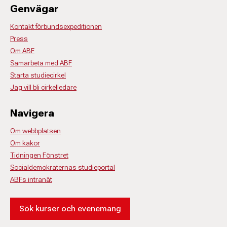
Genvägar
Kontakt förbundsexpeditionen
Press
Om ABF
Samarbeta med ABF
Starta studiecirkel
Jag vill bli cirkelledare
Navigera
Om webbplatsen
Om kakor
Tidningen Fönstret
Socialdemokraternas studieportal
ABFs intranät
Sök kurser och evenemang