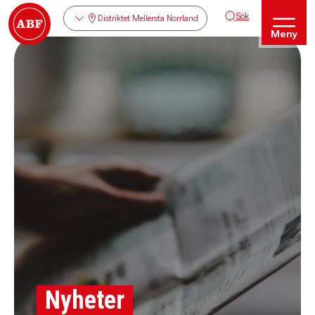
Sök
Distriktet Mellersta Norrland
Meny
Nyheter