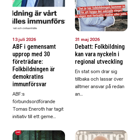
13 juli 2026
31 maj 2026
ABF i gemensamt
Debatt: Folkbildning
upprop med 30
kan vara nyckeln i
företrädare:
regional utveckling
Folkbildningen är
En stat som drar sig
demokratins
tillbaka och lassar över
immunförsvar
alltmer ansvar på redan
ABF:s
an...
förbundsordförande
Tomas Eneroth har tagit
initiativ till ett geme...