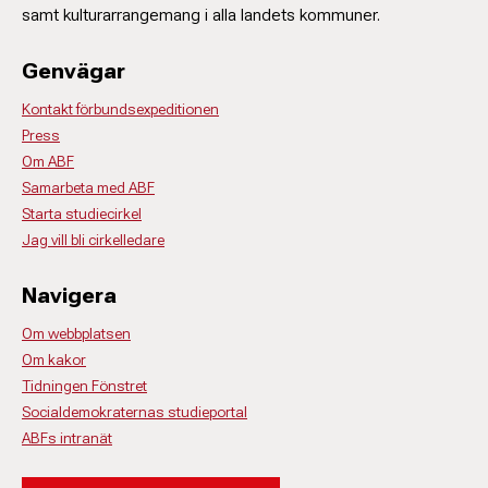
samt kulturarrangemang i alla landets kommuner.
Genvägar
Kontakt förbundsexpeditionen
Press
Om ABF
Samarbeta med ABF
Starta studiecirkel
Jag vill bli cirkelledare
Navigera
Om webbplatsen
Om kakor
Tidningen Fönstret
Socialdemokraternas studieportal
ABFs intranät