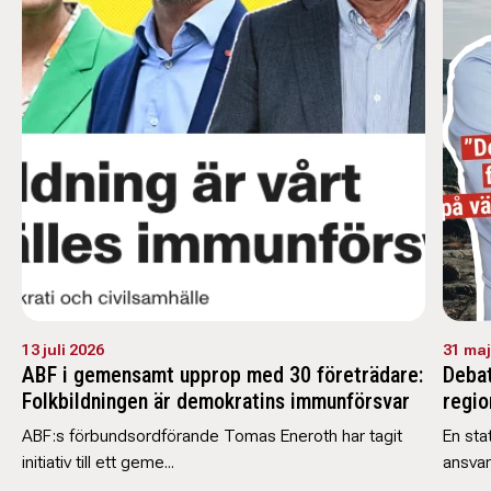
13 juli 2026
31 maj
ABF i gemensamt upprop med 30 företrädare:
Debat
Folkbildningen är demokratins immunförsvar
regio
ABF:s förbundsordförande Tomas Eneroth har tagit
En sta
initiativ till ett geme...
ansvar