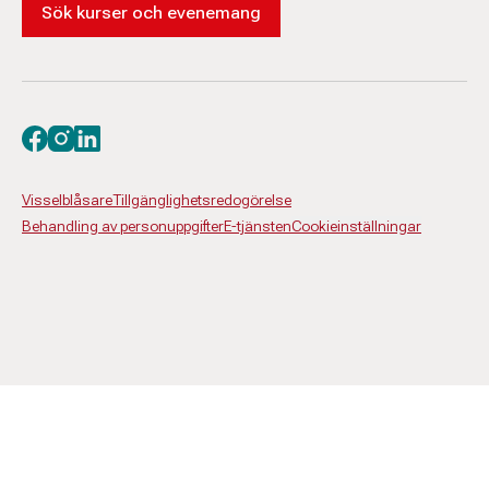
Sök kurser och evenemang
Besök oss på facebook
Besök oss på instagram
Besök oss på linkedin
Visselblåsare
Tillgänglighetsredogörelse
Behandling av personuppgifter
E-tjänsten
Cookieinställningar