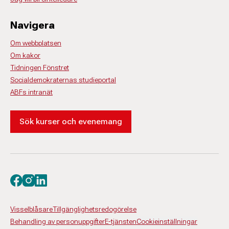
Navigera
Om webbplatsen
Om kakor
Tidningen Fönstret
Socialdemokraternas studieportal
ABFs intranät
Sök kurser och evenemang
Besök oss på facebook
Besök oss på instagram
Besök oss på linkedin
Visselblåsare
Tillgänglighetsredogörelse
Behandling av personuppgifter
E-tjänsten
Cookieinställningar