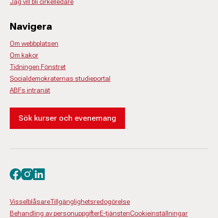
Jag vill bli cirkelledare
Navigera
Om webbplatsen
Om kakor
Tidningen Fönstret
Socialdemokraternas studieportal
ABFs intranät
Sök kurser och evenemang
Besök oss på facebook
Besök oss på instagram
Besök oss på linkedin
Visselblåsare
Tillgänglighetsredogörelse
Behandling av personuppgifter
E-tjänsten
Cookieinställningar