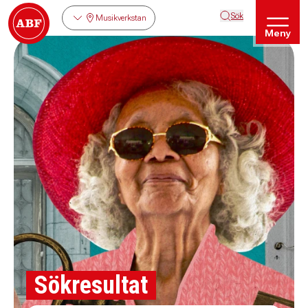
Sök
Musikverkstan
Meny
Sökresultat