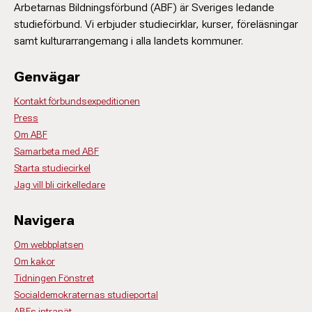
Arbetarnas Bildningsförbund (ABF) är Sveriges ledande
studieförbund. Vi erbjuder studiecirklar, kurser, föreläsningar
samt kulturarrangemang i alla landets kommuner.
Genvägar
Kontakt förbundsexpeditionen
Press
Om ABF
Samarbeta med ABF
Starta studiecirkel
Jag vill bli cirkelledare
Navigera
Om webbplatsen
Om kakor
Tidningen Fönstret
Socialdemokraternas studieportal
ABFs intranät