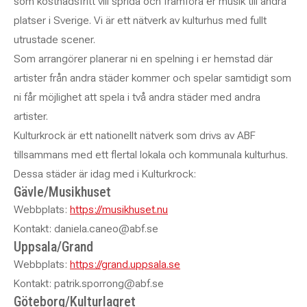
som kostnadsfritt vill sprida och framföra er musik till andra
platser i Sverige. Vi är ett nätverk av kulturhus med fullt
utrustade scener.
Som arrangörer planerar ni en spelning i er hemstad där
artister från andra städer kommer och spelar samtidigt som
ni får möjlighet att spela i två andra städer med andra
artister.
Kulturkrock är ett nationellt nätverk som drivs av ABF
tillsammans med ett flertal lokala och kommunala kulturhus.
Dessa städer är idag med i Kulturkrock:
Gävle/Musikhuset
Webbplats:
https://musikhuset.nu
Kontakt: daniela.caneo@abf.se
Uppsala/Grand
Webbplats:
https://grand.uppsala.se
Kontakt: patrik.sporrong@abf.se
Göteborg/Kulturlagret