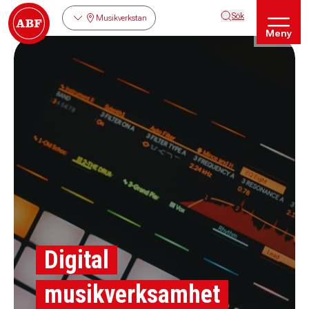
Sök
Musikverkstan
Meny
Digital
musikverksamhet