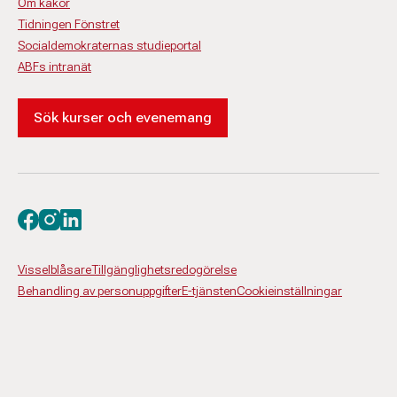
Om kakor
Tidningen Fönstret
Socialdemokraternas studieportal
ABFs intranät
Sök kurser och evenemang
Besök oss på facebook
Besök oss på instagram
Besök oss på linkedin
Visselblåsare
Tillgänglighetsredogörelse
Behandling av personuppgifter
E-tjänsten
Cookieinställningar