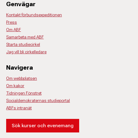
Genvägar
Kontakt förbundsexpeditionen
Press
Om ABF
Samarbeta med ABF
Starta studiecirkel
Jag vill bli cirkelledare
Navigera
Om webbplatsen
Om kakor
Tidningen Fönstret
Socialdemokraternas studieportal
ABFs intranät
Sök kurser och evenemang