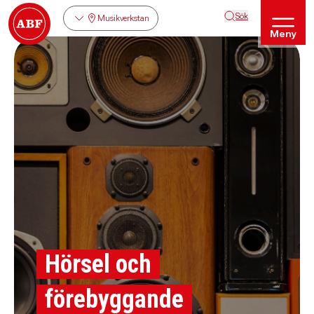
Sök
Musikverkstan
Meny
Hörsel och
förebyggande