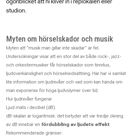
ögonblicket att ni kliver in i replokalen eller
studion.
Myten om hörselskador och musik
Myten att ”musik man gillar inte skadar” är fel.
Undersökningar visar att en stor del av både rock-, jazz-
och orkestermusiker får hörselskador som tinnitus,
ljudöverkänslighet och hörselnedsättning. Här har vi samlat
lite information om ljudnivåer och vad som kan hända om
man exponeras för höga ljudvolymer över tid.
Hur ljudnivåer fungerar
Ljud mäts i decibel (dB).
dB-skalan är logaritmisk: det betyder att var tredje ökning
av dB innebär en
fördubbling av ljudets effekt
.
Rekommenderade gränser: