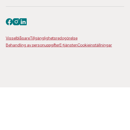
Besök oss på facebook
Besök oss på instagram
Besök oss på linkedin
Visselblåsare
Tillgänglighetsredogörelse
Behandling av personuppgifter
E-tjänsten
Cookieinställningar