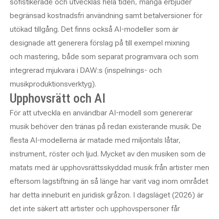
sofistikerade och utvecklas hela tiden, många erbjuder
begränsad kostnadsfri användning samt betalversioner för
utökad tillgång. Det finns också AI-modeller som är
designade att generera förslag på till exempel mixning
och mastering, både som separat programvara och som
integrerad mjukvara i DAW:s (inspelnings- och
musikproduktionsverktyg).
Upphovsrätt och AI
För att utveckla en användbar AI-modell som genererar
musik behöver den tränas på redan existerande musik. De
flesta AI-modellerna är matade med miljontals låtar,
instrument, röster och ljud. Mycket av den musiken som de
matats med är upphovsrättsskyddad musik från artister men
eftersom lagstiftning än så länge har varit vag inom området
har detta inneburit en juridisk gråzon. I dagsläget (2026) är
det inte säkert att artister och upphovspersoner får