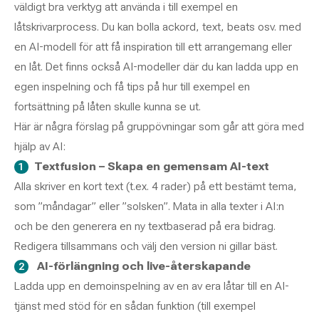
väldigt bra verktyg att använda i till exempel en
låtskrivarprocess. Du kan bolla ackord, text, beats osv. med
en AI-modell för att få inspiration till ett arrangemang eller
en låt. Det finns också AI-modeller där du kan ladda upp en
egen inspelning och få tips på hur till exempel en
fortsättning på låten skulle kunna se ut.
Här är några förslag på gruppövningar som går att göra med
hjälp av AI:
Textfusion – Skapa en gemensam AI-text
Alla skriver en kort text (t.ex. 4 rader) på ett bestämt tema,
som ”måndagar” eller ”solsken”. Mata in alla texter i AI:n
och be den generera en ny textbaserad på era bidrag.
Redigera tillsammans och välj den version ni gillar bäst.
AI-förlängning och live-återskapande
Ladda upp en demoinspelning av en av era låtar till en AI-
tjänst med stöd för en sådan funktion (till exempel