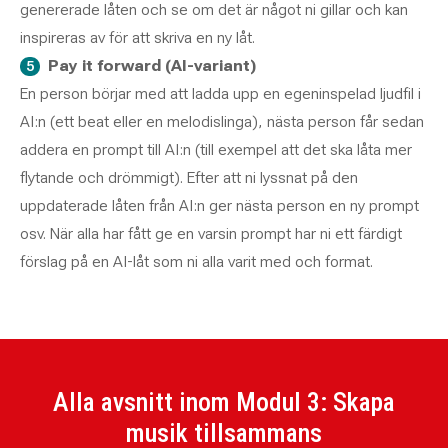
genererade låten och se om det är något ni gillar och kan
inspireras av för att skriva en ny låt.
Pay it forward (AI-variant)
En person börjar med att ladda upp en egeninspelad ljudfil i
AI:n (ett beat eller en melodislinga), nästa person får sedan
addera en prompt till AI:n (till exempel att det ska låta mer
flytande och drömmigt). Efter att ni lyssnat på den
uppdaterade låten från AI:n ger nästa person en ny prompt
osv. När alla har fått ge en varsin prompt har ni ett färdigt
förslag på en AI-låt som ni alla varit med och format.
Alla avsnitt inom Modul 3: Skapa
musik tillsammans