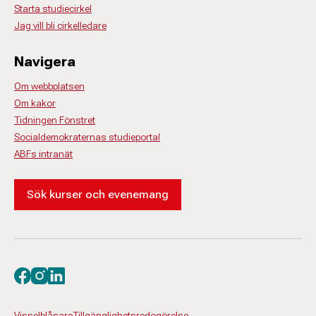
Starta studiecirkel
Jag vill bli cirkelledare
Navigera
Om webbplatsen
Om kakor
Tidningen Fönstret
Socialdemokraternas studieportal
ABFs intranät
Sök kurser och evenemang
Besök oss på facebook
Besök oss på instagram
Besök oss på linkedin
Visselblåsare
Tillgänglighetsredogörelse