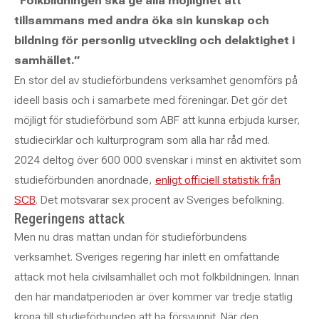
”Folkbildningen ska ge alla möjlighet att
tillsammans med andra öka sin kunskap och
bildning för personlig utveckling och delaktighet i
samhället.”
En stor del av studieförbundens verksamhet genomförs på
ideell basis och i samarbete med föreningar. Det gör det
möjligt för studieförbund som ABF att kunna erbjuda kurser,
studiecirklar och kulturprogram som alla har råd med.
2024 deltog över 600 000 svenskar i minst en aktivitet som
studieförbunden anordnade,
enligt officiell statistik från
SCB
. Det motsvarar sex procent av Sveriges befolkning.
Regeringens attack
Men nu dras mattan undan för studieförbundens
verksamhet. Sveriges regering har inlett en omfattande
attack mot hela civilsamhället och mot folkbildningen. Innan
den här mandatperioden är över kommer var tredje statlig
krona till studieförbunden att ha försvunnit. När den