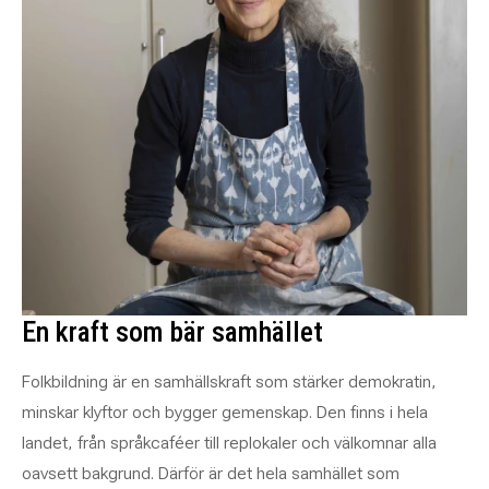
En kraft som bär samhället
Folkbildning är en samhällskraft som stärker demokratin,
minskar klyftor och bygger gemenskap. Den finns i hela
landet, från språkcaféer till replokaler och välkomnar alla
oavsett bakgrund. Därför är det hela samhället som