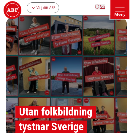
Sök
Välj ditt ABF
Meny
Utan folkbildning
tystnar Sverige