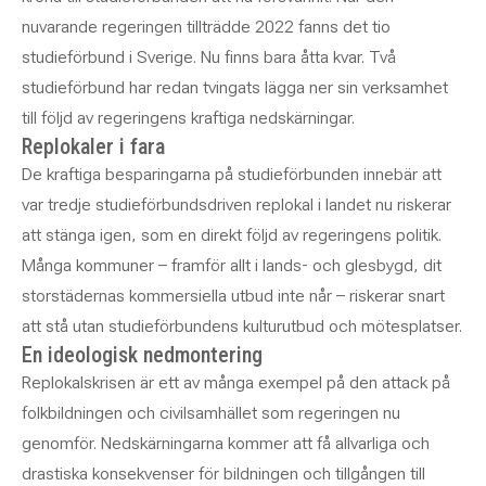
nuvarande regeringen tillträdde 2022 fanns det tio
studieförbund i Sverige. Nu finns bara åtta kvar. Två
studieförbund har redan tvingats lägga ner sin verksamhet
till följd av regeringens kraftiga nedskärningar.
Replokaler i fara
De kraftiga besparingarna på studieförbunden innebär att
var tredje studieförbundsdriven replokal i landet nu riskerar
att stänga igen, som en direkt följd av regeringens politik.
Många kommuner – framför allt i lands- och glesbygd, dit
storstädernas kommersiella utbud inte når – riskerar snart
att stå utan studieförbundens kulturutbud och mötesplatser.
En ideologisk nedmontering
Replokalskrisen är ett av många exempel på den attack på
folkbildningen och civilsamhället som regeringen nu
genomför. Nedskärningarna kommer att få allvarliga och
drastiska konsekvenser för bildningen och tillgången till