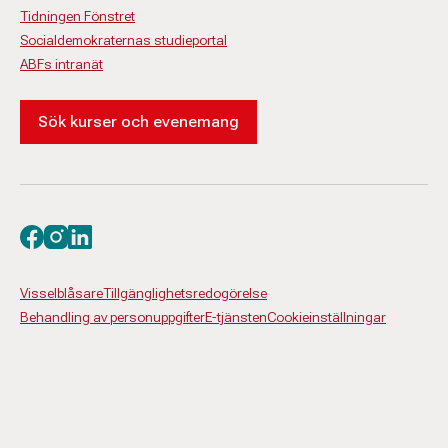
Tidningen Fönstret
Socialdemokraternas studieportal
ABFs intranät
Sök kurser och evenemang
Besök oss på facebook
Besök oss på instagram
Besök oss på linkedin
Visselblåsare
Tillgänglighetsredogörelse
Behandling av personuppgifter
E-tjänsten
Cookieinställningar