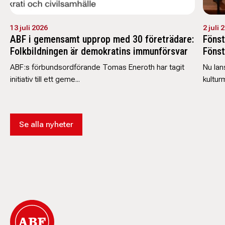
13 juli 2026
2 juli 
ABF i gemensamt upprop med 30 företrädare:
Fönst
Folkbildningen är demokratins immunförsvar
Fönst
ABF:s förbundsordförande Tomas Eneroth har tagit
Nu lan
initiativ till ett geme...
kultur
Se alla nyheter