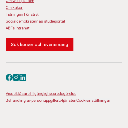
Om webbplatsen
Om kakor
Tidningen Fönstret
Socialdemokraternas studieportal
ABFs intranät
Sök kurser och evenemang
Besök oss på facebook
Besök oss på instagram
Besök oss på linkedin
Visselblåsare
Tillgänglighetsredogörelse
Behandling av personuppgifter
E-tjänsten
Cookieinställningar