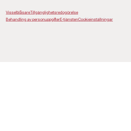
Visselblåsare
Tillgänglighetsredogörelse
Behandling av personuppgifter
E-tjänsten
Cookieinställningar