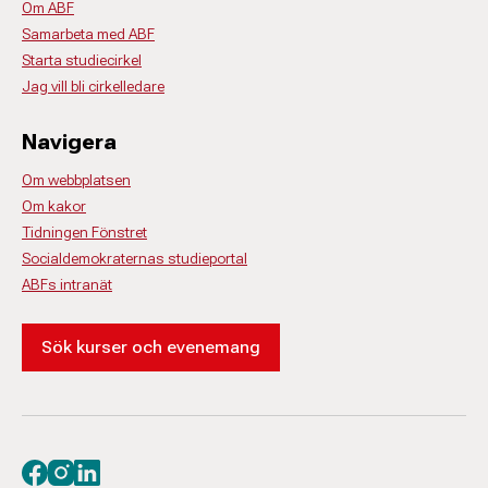
Om ABF
Samarbeta med ABF
Starta studiecirkel
Jag vill bli cirkelledare
Navigera
Om webbplatsen
Om kakor
Tidningen Fönstret
Socialdemokraternas studieportal
ABFs intranät
Sök kurser och evenemang
Besök oss på facebook
Besök oss på instagram
Besök oss på linkedin