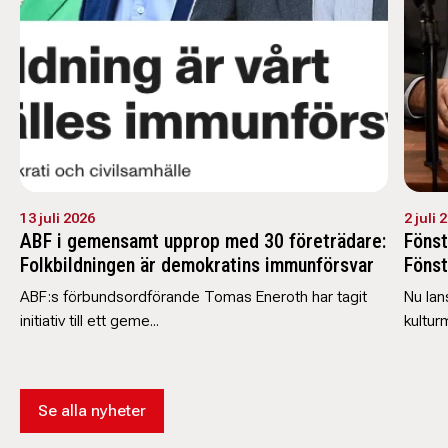
13 juli 2026
2 juli 
ABF i gemensamt upprop med 30 företrädare:
Fönst
Folkbildningen är demokratins immunförsvar
Fönst
ABF:s förbundsordförande Tomas Eneroth har tagit
Nu lan
initiativ till ett geme...
kultur
Se alla nyheter