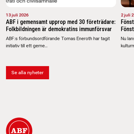
13 juli 2026
2 juli 
ABF i gemensamt upprop med 30 företrädare:
Fönst
Folkbildningen är demokratins immunförsvar
Fönst
ABF:s förbundsordförande Tomas Eneroth har tagit
Nu lan
initiativ till ett geme...
kultur
Se alla nyheter