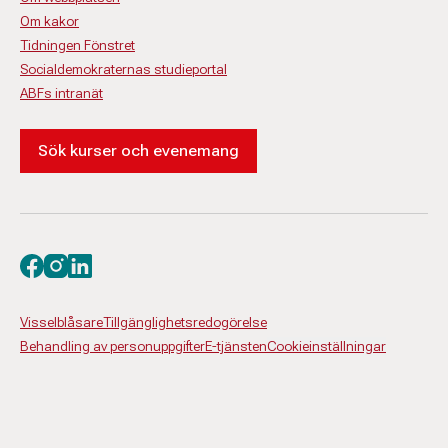
Om kakor
Tidningen Fönstret
Socialdemokraternas studieportal
ABFs intranät
Sök kurser och evenemang
Besök oss på facebook
Besök oss på instagram
Besök oss på linkedin
Visselblåsare
Tillgänglighetsredogörelse
Behandling av personuppgifter
E-tjänsten
Cookieinställningar