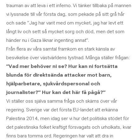
trauman av att leva i ett inferno. Vi tänker tillbaka på mannen
vi lyssnade till vår första dag, som pekade på sitt grå hår
och sade ”Jag har varit med om mycket, jag har levt ett
långt liv och sett så mycket sorg och död, men det som
händer nu i Gaza liknar ingenting annat”.
Från flera av våra samtal framkom en stark känsla av
besvikelse över västvärldens tystnad. Många ställer frågan:
”Vad mer behöver ni se? Hur kan ni fortsätta
blunda för direktsända attacker mot barn,
hjälparbetare, sjukvårdspersonal och
journalister?” Hur kan det här få pågå?”
Vi ställer oss själva samma fråga och skäms över vår
regering. Sverige var det första EU-landet att erkänna
Palestina 2014, men idag ser vi hur det politiska stödet för
det palestinska folket kraftigt försvagats och urholkats, kvar
finns bara tomma ord. Regeringen har valt att dra in