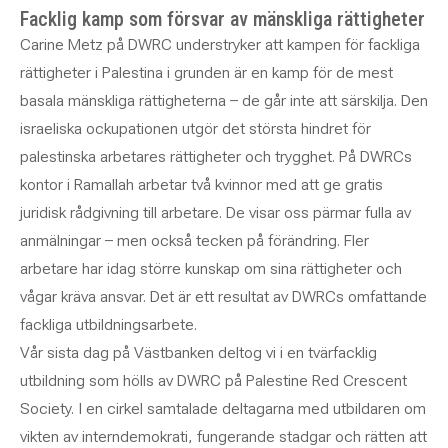
Facklig kamp som försvar av mänskliga rättigheter
Carine Metz på DWRC understryker att kampen för fackliga
rättigheter i Palestina i grunden är en kamp för de mest
basala mänskliga rättigheterna – de går inte att särskilja. Den
israeliska ockupationen utgör det största hindret för
palestinska arbetares rättigheter och trygghet. På DWRCs
kontor i Ramallah arbetar två kvinnor med att ge gratis
juridisk rådgivning till arbetare. De visar oss pärmar fulla av
anmälningar – men också tecken på förändring. Fler
arbetare har idag större kunskap om sina rättigheter och
vågar kräva ansvar. Det är ett resultat av DWRCs omfattande
fackliga utbildningsarbete.
Vår sista dag på Västbanken deltog vi i en tvärfacklig
utbildning som hölls av DWRC på Palestine Red Crescent
Society. I en cirkel samtalade deltagarna med utbildaren om
vikten av interndemokrati, fungerande stadgar och rätten att