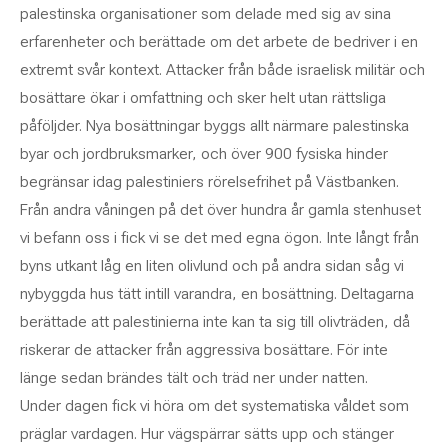
palestinska organisationer som delade med sig av sina
erfarenheter och berättade om det arbete de bedriver i en
extremt svår kontext. Attacker från både israelisk militär och
bosättare ökar i omfattning och sker helt utan rättsliga
påföljder. Nya bosättningar byggs allt närmare palestinska
byar och jordbruksmarker, och över 900 fysiska hinder
begränsar idag palestiniers rörelsefrihet på Västbanken.
Från andra våningen på det över hundra år gamla stenhuset
vi befann oss i fick vi se det med egna ögon. Inte långt från
byns utkant låg en liten olivlund och på andra sidan såg vi
nybyggda hus tätt intill varandra, en bosättning. Deltagarna
berättade att palestinierna inte kan ta sig till olivträden, då
riskerar de attacker från aggressiva bosättare. För inte
länge sedan brändes tält och träd ner under natten.
Under dagen fick vi höra om det systematiska våldet som
präglar vardagen. Hur vägspärrar sätts upp och stänger