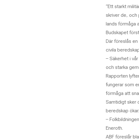
“Ett starkt mili
skriver de, och 
lands förmåga a
Budskapet först
Där föreslås en 
civila beredskap
– Säkerhet i vår
och starka geme
Rapporten lyfte
fungerar som en
förmåga att snab
Samtidigt sker o
beredskap ökar
– Folkbildningen
Eneroth.
ABF föreslår bl