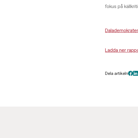
fokus på källkri
Dalademokraten:
Ladda ner rappo
Dela artikeln