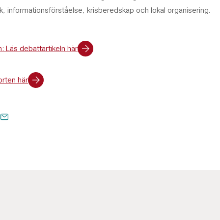
tik, informationsförståelse, krisberedskap och lokal organisering.
 Läs debattartikeln här
rten här