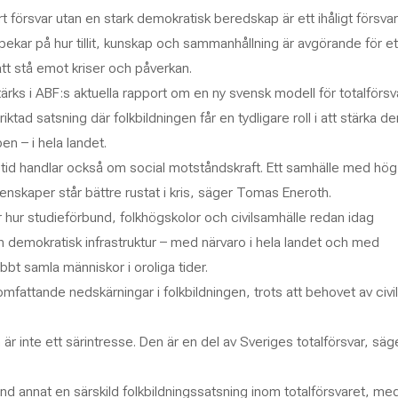
tärt försvar utan en stark demokratisk beredskap är ett ihåligt försvar
pekar på hur tillit, kunskap och sammanhållning är avgörande för et
tt stå emot kriser och påverkan.
ärks i ABF:s aktuella rapport om en ny svensk modell för totalförsv
riktad satsning där folkbildningen får en tydligare roll i att stärka de
en – i hela landet.
 tid handlar också om social motståndskraft. Ett samhälle med hög ti
nskaper står bättre rustat i kris, säger Tomas Eneroth.
r hur studieförbund, folkhögskolor och civilsamhälle redan idag
 demokratisk infrastruktur – med närvaro i hela landet och med
bt samla människor i oroliga tider.
mfattande nedskärningar i folkbildningen, trots att behovet av civil
.
 är inte ett särintresse. Den är en del av Sveriges totalförsvar, säg
and annat en särskild folkbildningssatsning inom totalförsvaret, me