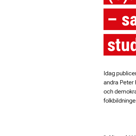
– s
stu
Idag public
andra Peter H
och demokrat
folkbildninge