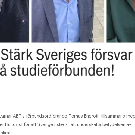
ln varnar ABF:s förbundsordförande Tomas Eneroth tillsammans me
r Hultqvist för att Sverige riskerar att underskatta betydelsen av
skraft.