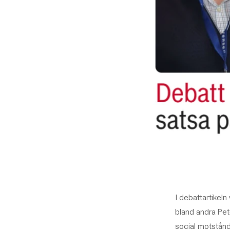
I debattartike
bland andra Pete
social motstånd