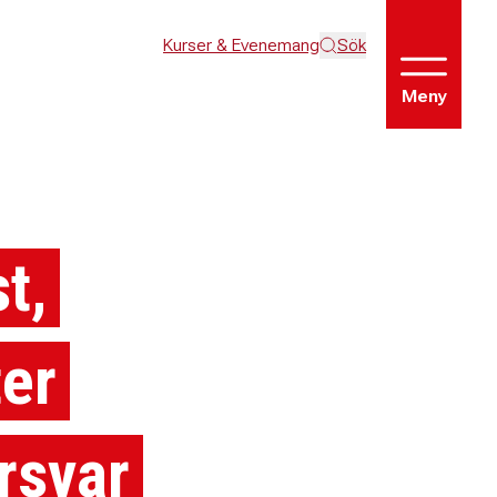
Kurser & Evenemang
Sök
Meny
t,
ter
rsvar