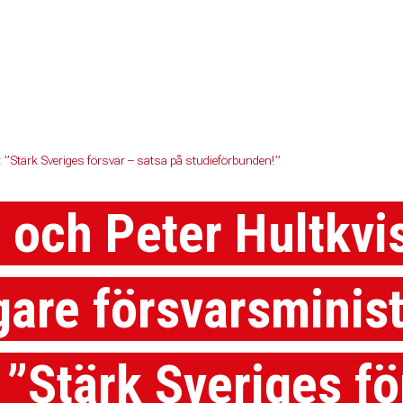
): ”Stärk Sveriges försvar – satsa på studieförbunden!”
 och Peter Hultkvis
igare försvarsminis
 ”Stärk Sveriges fö