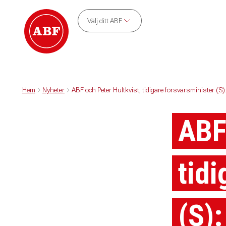
Välj ditt ABF
Hem
Nyheter
ABF och Peter Hultkvist, tidigare försvarsminister (S
ABF
tid
(S):