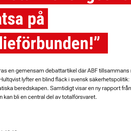
atsa på
dieförbunden!”
eras en gemensam debattartikel där ABF tillsammans
ultqvist lyfter en blind fläck i svensk säkerhetspolitik: 
iska beredskapen. Samtidigt visar en ny rapport frå
n kan bli en central del av totalförsvaret.