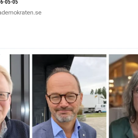
26-05-05
alademokraten.se