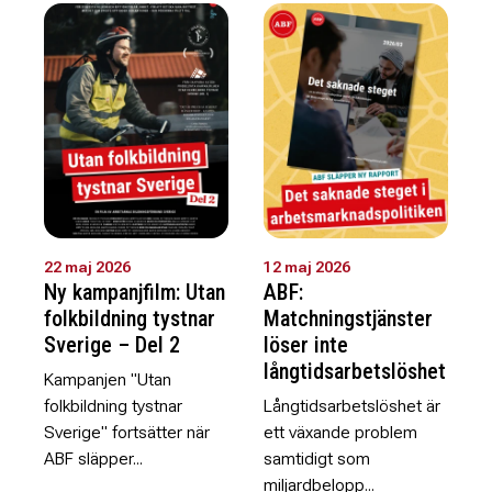
22 maj 2026
12 maj 2026
Ny kampanjfilm: Utan
ABF:
folkbildning tystnar
Matchningstjänster
Sverige – Del 2
löser inte
långtidsarbetslöshet
Kampanjen "Utan
folkbildning tystnar
Långtidsarbetslöshet är
Sverige" fortsätter när
ett växande problem
ABF släpper...
samtidigt som
miljardbelopp...