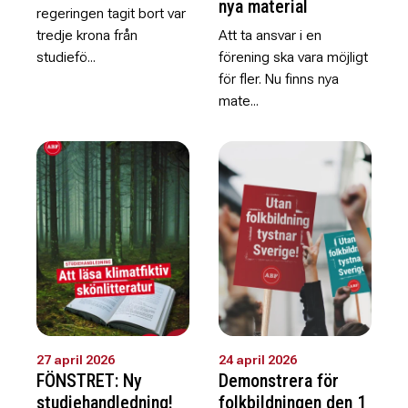
nya material
regeringen tagit bort var
tredje krona från
Att ta ansvar i en
studiefö...
förening ska vara möjligt
för fler. Nu finns nya
mate...
27 april 2026
24 april 2026
FÖNSTRET: Ny
Demonstrera för
studiehandledning!
folkbildningen den 1