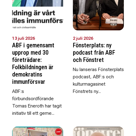
13 juli 2026
2 juli 2026
ABF i gemensamt
Fönsterplats: ny
upprop med 30
podcast från ABF
företrädare:
och Fönstret
Folkbildningen är
Nu lanseras Fönsterplats
demokratins
podcast, ABF:s och
immunförsvar
kulturmagasinet
ABF:s
Fönstrets ny...
förbundsordförande
Tomas Eneroth har tagit
initiativ till ett geme...