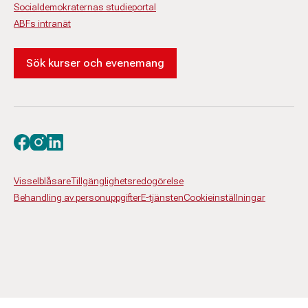
Socialdemokraternas studieportal
ABFs intranät
Sök kurser och evenemang
Besök oss på facebook
Besök oss på instagram
Besök oss på linkedin
Visselblåsare
Tillgänglighetsredogörelse
Behandling av personuppgifter
E-tjänsten
Cookieinställningar