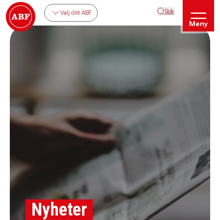
Sök
Välj ditt ABF
Meny
Nyheter