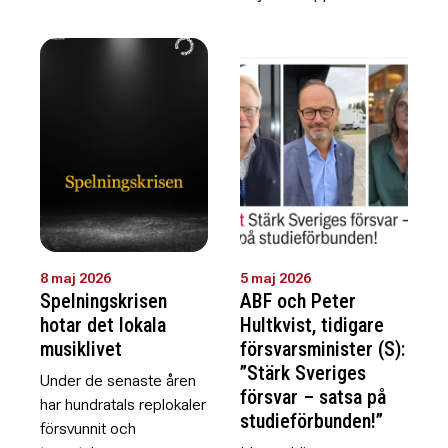
8 maj 2026
5 maj 2026
Spelningskrisen
ABF och Peter
hotar det lokala
Hultkvist, tidigare
musiklivet
försvarsminister (S):
”Stärk Sveriges
Under de senaste åren
försvar – satsa på
har hundratals replokaler
studieförbunden!”
försvunnit och