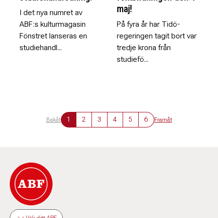
maj!
I det nya numret av
ABF:s kulturmagasin
På fyra år har Tidö-
Fönstret lanseras en
regeringen tagit bort var
studiehandl...
tredje krona från
studiefö...
1
2
3
4
5
6
Bakåt
Framåt
Välj ditt ABF