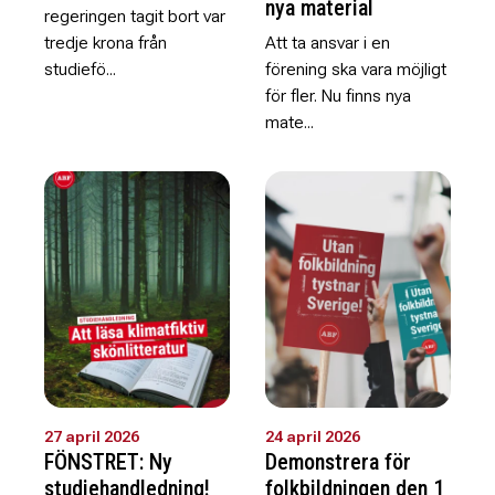
nya material
regeringen tagit bort var
tredje krona från
Att ta ansvar i en
studiefö...
förening ska vara möjligt
för fler. Nu finns nya
mate...
27 april 2026
24 april 2026
FÖNSTRET: Ny
Demonstrera för
studiehandledning!
folkbildningen den 1