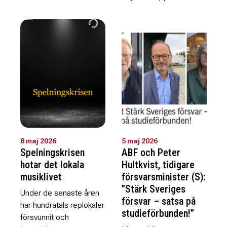
8 maj 2026
5 maj 2026
Spelningskrisen
ABF och Peter
hotar det lokala
Hultkvist, tidigare
musiklivet
försvarsminister (S):
”Stärk Sveriges
Under de senaste åren
försvar – satsa på
har hundratals replokaler
studieförbunden!”
försvunnit och