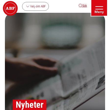
Sök
Välj ditt ABF
Meny
Nyheter