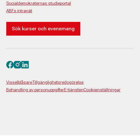
Socialdemokraternas studieportal
ABFs intranät
Sök kurser och evenemang
Besök oss på facebook
Besök oss på instagram
Besök oss på linkedin
Visselblåsare
Tillgänglighetsredogörelse
Behandling av personuppgifter
E-tjänsten
Cookieinställningar