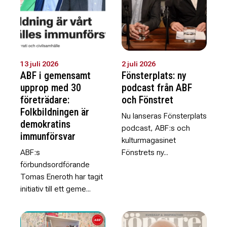
13 juli 2026
2 juli 2026
ABF i gemensamt
Fönsterplats: ny
upprop med 30
podcast från ABF
företrädare:
och Fönstret
Folkbildningen är
Nu lanseras Fönsterplats
demokratins
podcast, ABF:s och
immunförsvar
kulturmagasinet
ABF:s
Fönstrets ny...
förbundsordförande
Tomas Eneroth har tagit
initiativ till ett geme...